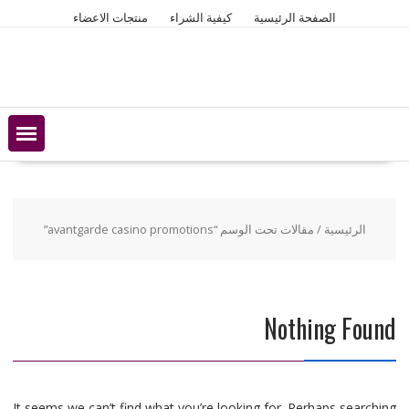
Ski
الصفحة الرئيسية
كيفية الشراء
منتجات الاعضاء
t
conten
الرئيسية
/ مقالات تحت الوسم “avantgarde casino promotions”
Nothing Found
It seems we can’t find what you’re looking for. Perhaps searching