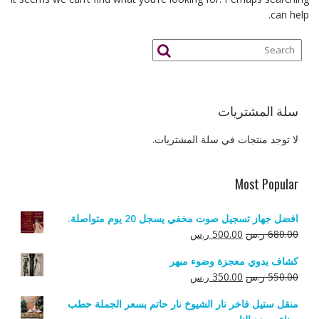
can help.
سلة المشتريات
لا توجد منتجات في سلة المشتريات.
Most Popular
افضل جهاز تسجيل صوت مخفي يسجل 20 يوم متواصلة.
السعر
السعر
680.00
ر.س
500.00
ر.س
الأصلي
الحالي
كشاف يدوي معجزة وضوء مبهر
هو:
هو:
السعر
السعر
550.00
ر.س
350.00
ر.س
680.00 ر.س.
500.00 ر.س.
الأصلي
الحالي
منقل ستيل فاخر نار الشيوخ نار حاتم بسعر الجملة حطب
هو:
هو: