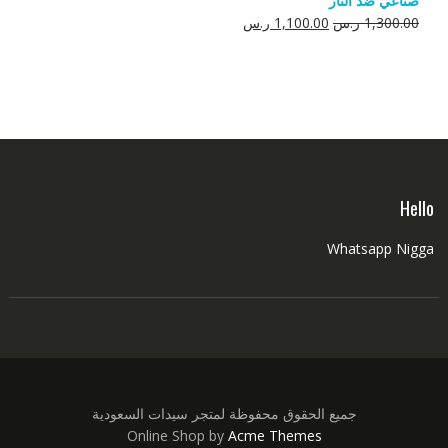
صناعي ضد النار
550.00 ر.س.
350.00 ر.س.
السعر
السعر
1,300.00
ر.س
1,100.00
ر.س
الأصلي
الحالي
هو:
هو:
1,300.00 ر.س.
1,100.00 ر.س.
Hello
Whatsapp Nigga
جميع الحقوق محفوظة لمتجر سيدات السعودية
Online Shop by
Acme Themes