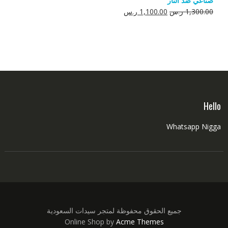
صناعي ضد النار
550.00 ر.س.
350.00 ر.س.
السعر
السعر
1,300.00
ر.س
1,100.00
ر.س
الأصلي
الحالي
هو:
هو:
1,300.00 ر.س.
1,100.00 ر.س.
Hello
Whatsapp Nigga
جميع الحقوق محفوظة لمتجر سيدات السعودية
Online Shop by
Acme Themes