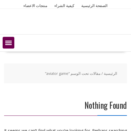
Ski
الصفحة الرئيسية
كيفية الشراء
منتجات الاعضاء
t
conten
الرئيسية
/ مقالات تحت الوسم “aviator game”
Nothing Found
It seems we can’t find what you’re looking for. Perhaps searching