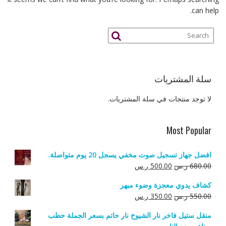
can help.
سلة المشتريات
لا توجد منتجات في سلة المشتريات.
Most Popular
افضل جهاز تسجيل صوت مخفي يسجل 20 يوم متواصلة.
السعر
السعر
680.00
ر.س
500.00
ر.س
الأصلي
الحالي
كشاف يدوي معجزة وضوء مبهر
هو:
هو:
السعر
السعر
550.00
ر.س
350.00
ر.س
680.00 ر.س.
500.00 ر.س.
الأصلي
الحالي
منقل ستيل فاخر نار الشيوخ نار حاتم بسعر الجملة حطب
هو:
هو: