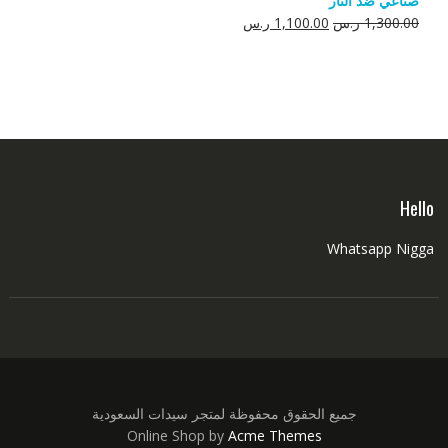
صناعي ضد النار
550.00 ر.س.
350.00 ر.س.
السعر
السعر
1,300.00
ر.س
1,100.00
ر.س
الأصلي
الحالي
هو:
هو:
1,300.00 ر.س.
1,100.00 ر.س.
Hello
Whatsapp Nigga
جميع الحقوق محفوظة لمتجر سيدات السعودية
Online Shop by
Acme Themes