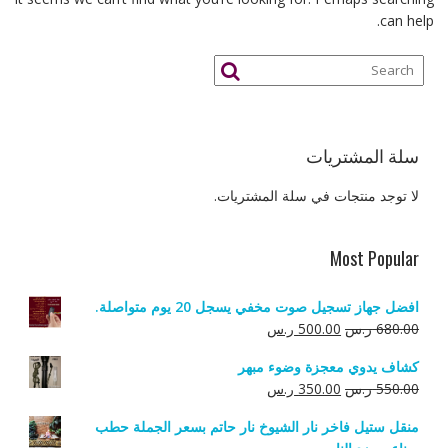
can help.
سلة المشتريات
لا توجد منتجات في سلة المشتريات.
Most Popular
افضل جهاز تسجيل صوت مخفي يسجل 20 يوم متواصلة.
السعر
السعر
680.00
ر.س
500.00
ر.س
الأصلي
الحالي
كشاف يدوي معجزة وضوء مبهر
هو:
هو:
السعر
السعر
550.00
ر.س
350.00
ر.س
680.00 ر.س.
500.00 ر.س.
الأصلي
الحالي
منقل ستيل فاخر نار الشيوخ نار حاتم بسعر الجملة حطب
هو:
هو: