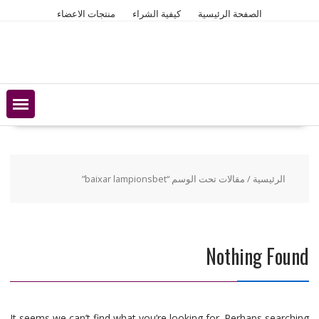
Ski
الصفحة الرئيسية
كيفية الشراء
منتجات الاعضاء
t
conten
الرئيسية
/ مقالات تحت الوسم “baixar lampionsbet”
Nothing Found
It seems we can’t find what you’re looking for. Perhaps searching