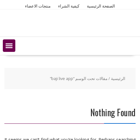
Ski
الصفحة الرئيسية
كيفية الشراء
منتجات الاعضاء
t
conten
الرئيسية
/ مقالات تحت الوسم “baji live app”
Nothing Found
It seems we can’t find what you’re looking for. Perhaps searching