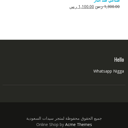
صناعي ضد النار
550.00 ر.س.
350.00 ر.س.
السعر
السعر
1,300.00
ر.س
1,100.00
ر.س
الأصلي
الحالي
هو:
هو:
1,300.00 ر.س.
1,100.00 ر.س.
Hello
Whatsapp Nigga
جميع الحقوق محفوظة لمتجر سيدات السعودية
Online Shop by
Acme Themes