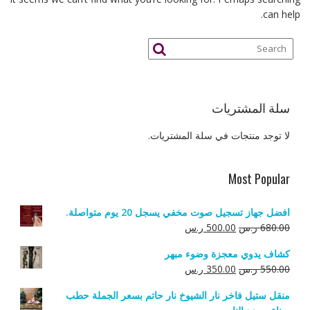
can help.
سلة المشتريات
لا توجد منتجات في سلة المشتريات.
Most Popular
افضل جهاز تسجيل صوت مخفي يسجل 20 يوم متواصلة.
السعر
السعر
680.00
ر.س
500.00
ر.س
الأصلي
الحالي
كشاف يدوي معجزة وضوء مبهر
هو:
هو:
السعر
السعر
550.00
ر.س
350.00
ر.س
680.00 ر.س.
500.00 ر.س.
الأصلي
الحالي
منقل ستيل فاخر نار الشيوخ نار حاتم بسعر الجملة حطب
هو:
هو: