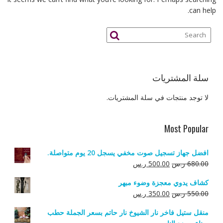
can help.
سلة المشتريات
لا توجد منتجات في سلة المشتريات.
Most Popular
افضل جهاز تسجيل صوت مخفي يسجل 20 يوم متواصلة.
السعر
السعر
680.00
ر.س
500.00
ر.س
الأصلي
الحالي
كشاف يدوي معجزة وضوء مبهر
هو:
هو:
السعر
السعر
550.00
ر.س
350.00
ر.س
680.00 ر.س.
500.00 ر.س.
الأصلي
الحالي
منقل ستيل فاخر نار الشيوخ نار حاتم بسعر الجملة حطب
هو:
هو: