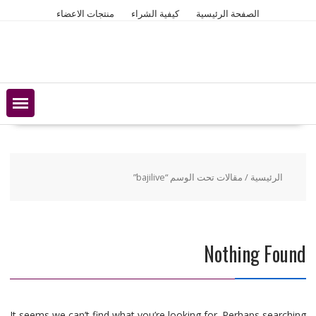
Ski
الصفحة الرئيسية
كيفية الشراء
منتجات الاعضاء
t
conten
الرئيسية
/ مقالات تحت الوسم “bajilive”
Nothing Found
It seems we can’t find what you’re looking for. Perhaps searching