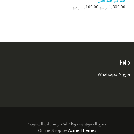
صناعي ضد النار
550.00 ر.س.
350.00 ر.س.
السعر
السعر
1,300.00
ر.س
1,100.00
ر.س
الأصلي
الحالي
هو:
هو:
1,300.00 ر.س.
1,100.00 ر.س.
Hello
Whatsapp Nigga
جميع الحقوق محفوظة لمتجر سيدات السعودية
Online Shop by
Acme Themes