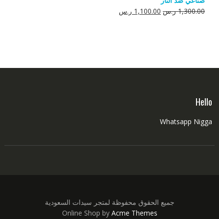
صناعي ضد النار
550.00 ر.س.
350.00 ر.س.
السعر
السعر
1,300.00
ر.س
1,100.00
ر.س
الأصلي
الحالي
هو:
هو:
1,300.00 ر.س.
1,100.00 ر.س.
Hello
Whatsapp Nigga
جميع الحقوق محفوظة لمتجر سيدات السعودية
Online Shop by
Acme Themes