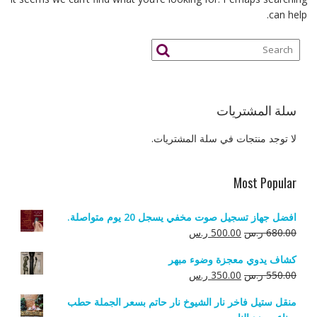
can help.
سلة المشتريات
لا توجد منتجات في سلة المشتريات.
Most Popular
افضل جهاز تسجيل صوت مخفي يسجل 20 يوم متواصلة.
السعر
السعر
680.00
ر.س
500.00
ر.س
الأصلي
الحالي
كشاف يدوي معجزة وضوء مبهر
هو:
هو:
السعر
السعر
550.00
ر.س
350.00
ر.س
680.00 ر.س.
500.00 ر.س.
الأصلي
الحالي
منقل ستيل فاخر نار الشيوخ نار حاتم بسعر الجملة حطب
هو:
هو: