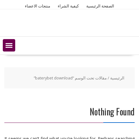
Ski
الصفحة الرئيسية
كيفية الشراء
منتجات الاعضاء
t
conten
الرئيسية
/ مقالات تحت الوسم “baterybet download”
Nothing Found
It seems we can’t find what you’re looking for. Perhaps searching