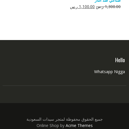
صناعي ضد النار
550.00 ر.س.
350.00 ر.س.
السعر
السعر
1,300.00
ر.س
1,100.00
ر.س
الأصلي
الحالي
هو:
هو:
1,300.00 ر.س.
1,100.00 ر.س.
Hello
Whatsapp Nigga
جميع الحقوق محفوظة لمتجر سيدات السعودية
Online Shop by
Acme Themes