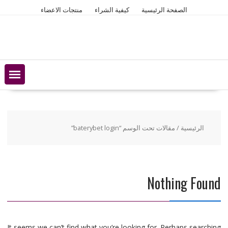
Ski
الصفحة الرئيسية
كيفية الشراء
منتجات الاعضاء
t
conten
الرئيسية
/ مقالات تحت الوسم “baterybet login”
Nothing Found
It seems we can’t find what you’re looking for. Perhaps searching