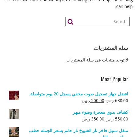
can help.
سلة المشتريات
لا توجد منتجات في سلة المشتريات.
Most Popular
افضل جهاز تسجيل صوت مخفي يسجل 20 يوم متواصلة.
السعر
السعر
680.00
ر.س
500.00
ر.س
الأصلي
الحالي
كشاف يدوي معجزة وضوء مبهر
هو:
هو:
السعر
السعر
550.00
ر.س
350.00
ر.س
680.00 ر.س.
500.00 ر.س.
الأصلي
الحالي
منقل ستيل فاخر نار الشيوخ نار حاتم بسعر الجملة حطب
هو:
هو: