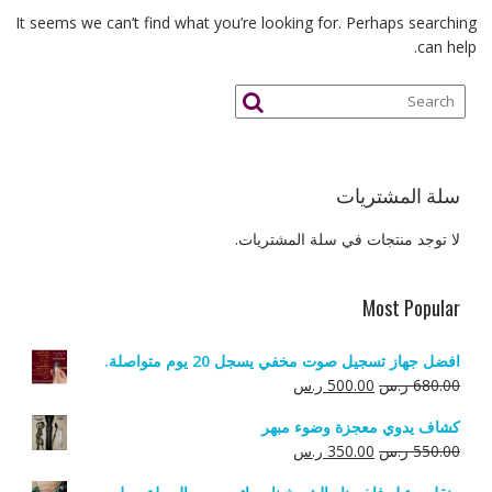
It seems we can’t find what you’re looking for. Perhaps searching
can help.
سلة المشتريات
لا توجد منتجات في سلة المشتريات.
Most Popular
افضل جهاز تسجيل صوت مخفي يسجل 20 يوم متواصلة.
السعر
السعر
680.00
ر.س
500.00
ر.س
الأصلي
الحالي
كشاف يدوي معجزة وضوء مبهر
هو:
هو:
السعر
السعر
550.00
ر.س
350.00
ر.س
680.00 ر.س.
500.00 ر.س.
الأصلي
الحالي