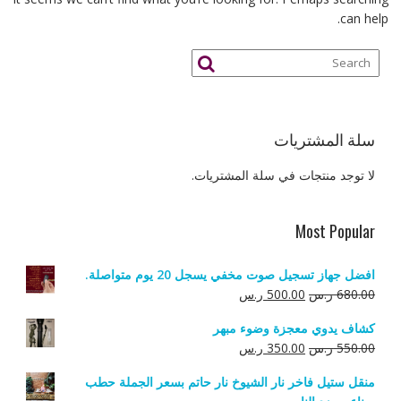
can help.
سلة المشتريات
لا توجد منتجات في سلة المشتريات.
Most Popular
افضل جهاز تسجيل صوت مخفي يسجل 20 يوم متواصلة.
السعر
السعر
680.00
ر.س
500.00
ر.س
الأصلي
الحالي
كشاف يدوي معجزة وضوء مبهر
هو:
هو:
السعر
السعر
550.00
ر.س
350.00
ر.س
680.00 ر.س.
500.00 ر.س.
الأصلي
الحالي
منقل ستيل فاخر نار الشيوخ نار حاتم بسعر الجملة حطب
هو:
هو: