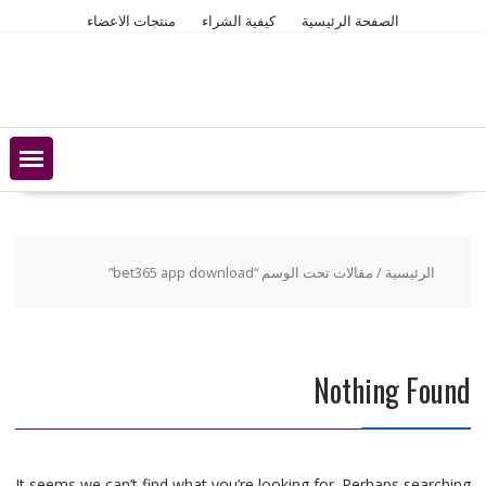
Ski
الصفحة الرئيسية
كيفية الشراء
منتجات الاعضاء
t
conten
الرئيسية
/ مقالات تحت الوسم “bet365 app download”
Nothing Found
It seems we can’t find what you’re looking for. Perhaps searching