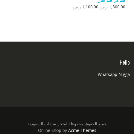
صناعي ضد النار
550.00 ر.س.
350.00 ر.س.
السعر
السعر
1,300.00
ر.س
1,100.00
ر.س
الأصلي
الحالي
هو:
هو:
1,300.00 ر.س.
1,100.00 ر.س.
Hello
Whatsapp Nigga
جميع الحقوق محفوظة لمتجر سيدات السعودية
Online Shop by
Acme Themes