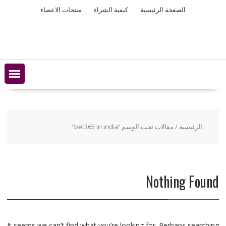
Ski
الصفحة الرئيسية
كيفية الشراء
منتجات الاعضاء
t
conten
الرئيسية
/ مقالات تحت الوسم “bet365 in india”
Nothing Found
It seems we can’t find what you’re looking for. Perhaps searching