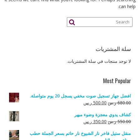
can help.
سلة المشتريات
لا توجد منتجات في سلة المشتريات.
Most Popular
افضل جهاز تسجيل صوت مخفي يسجل 20 يوم متواصلة.
السعر
السعر
680.00
ر.س
500.00
ر.س
الأصلي
الحالي
كشاف يدوي معجزة وضوء مبهر
هو:
هو:
السعر
السعر
550.00
ر.س
350.00
ر.س
680.00 ر.س.
500.00 ر.س.
الأصلي
الحالي
منقل ستيل فاخر نار الشيوخ نار حاتم بسعر الجملة حطب
هو:
هو: