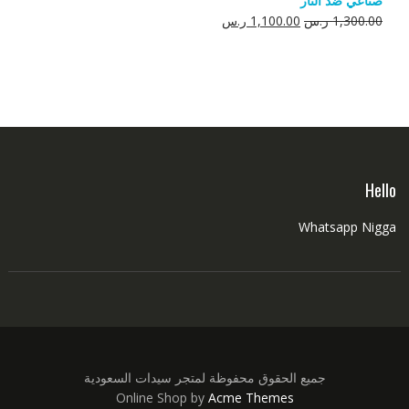
صناعي ضد النار
550.00 ر.س.
350.00 ر.س.
السعر
السعر
1,300.00
ر.س
1,100.00
ر.س
الأصلي
الحالي
هو:
هو:
1,300.00 ر.س.
1,100.00 ر.س.
Hello
Whatsapp Nigga
جميع الحقوق محفوظة لمتجر سيدات السعودية
Online Shop by
Acme Themes