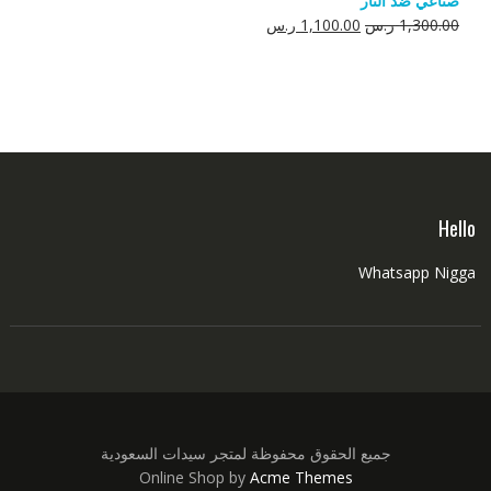
صناعي ضد النار
550.00 ر.س.
350.00 ر.س.
السعر
السعر
1,300.00
ر.س
1,100.00
ر.س
الأصلي
الحالي
هو:
هو:
1,300.00 ر.س.
1,100.00 ر.س.
Hello
Whatsapp Nigga
جميع الحقوق محفوظة لمتجر سيدات السعودية
Online Shop by
Acme Themes