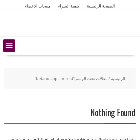
Ski
الصفحة الرئيسية
كيفية الشراء
منتجات الاعضاء
t
conten
الرئيسية
/ مقالات تحت الوسم “betano app android”
Nothing Found
It seems we can’t find what you’re looking for. Perhaps searching