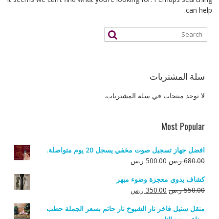
can help.
سلة المشتريات
لا توجد منتجات في سلة المشتريات.
Most Popular
افضل جهاز تسجيل صوت مخفي يسجل 20 يوم متواصلة.
السعر
السعر
680.00
ر.س
500.00
ر.س
الأصلي
الحالي
كشاف يدوي معجزة وضوء مبهر
هو:
هو:
السعر
السعر
550.00
ر.س
350.00
ر.س
680.00 ر.س.
500.00 ر.س.
الأصلي
الحالي
منقل ستيل فاخر نار الشيوخ نار حاتم بسعر الجملة حطب
هو:
هو: