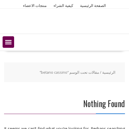
Ski
الصفحة الرئيسية
كيفية الشراء
منتجات الاعضاء
t
conten
الرئيسية
/ مقالات تحت الوسم “betano cassino”
Nothing Found
It seems we can’t find what you’re looking for. Perhaps searching