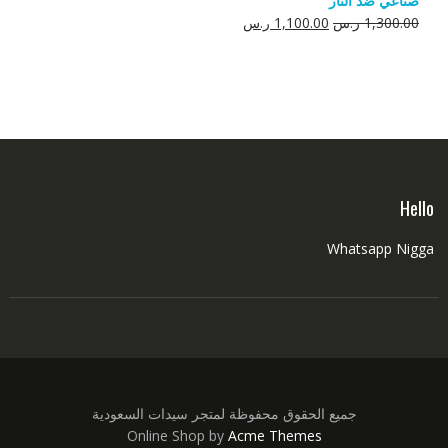
صناعي ضد النار
550.00 ر.س.
350.00 ر.س.
السعر
السعر
1,300.00
ر.س
1,100.00
ر.س
الأصلي
الحالي
هو:
هو:
1,300.00 ر.س.
1,100.00 ر.س.
Hello
Whatsapp Nigga
جميع الحقوق محفوظة لمتجر سيدات السعودية
Online Shop by
Acme Themes