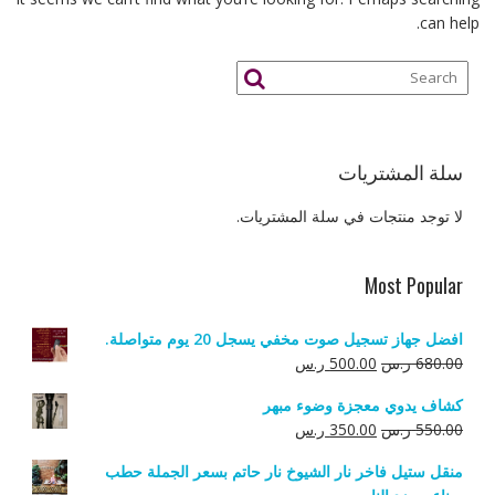
can help.
سلة المشتريات
لا توجد منتجات في سلة المشتريات.
Most Popular
افضل جهاز تسجيل صوت مخفي يسجل 20 يوم متواصلة.
السعر
السعر
680.00
ر.س
500.00
ر.س
الأصلي
الحالي
كشاف يدوي معجزة وضوء مبهر
هو:
هو:
السعر
السعر
550.00
ر.س
350.00
ر.س
680.00 ر.س.
500.00 ر.س.
الأصلي
الحالي
منقل ستيل فاخر نار الشيوخ نار حاتم بسعر الجملة حطب
هو:
هو: