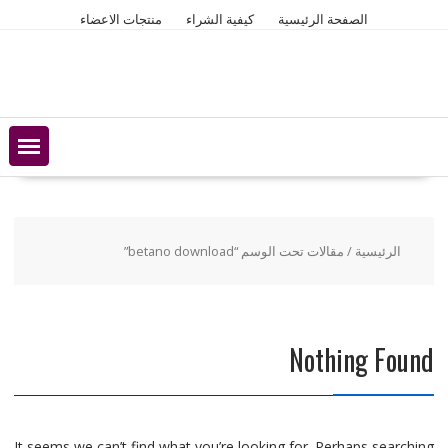
Ski
الصفحة الرئيسية
كيفية الشراء
منتجات الاعضاء
t
conten
الرئيسية
/ مقالات تحت الوسم “betano download”
Nothing Found
It seems we can’t find what you’re looking for. Perhaps searching