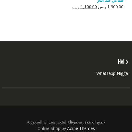
صناعي ضد النار
550.00 ر.س.
350.00 ر.س.
السعر
السعر
1,300.00
ر.س
1,100.00
ر.س
الأصلي
الحالي
هو:
هو:
1,300.00 ر.س.
1,100.00 ر.س.
Hello
Whatsapp Nigga
جميع الحقوق محفوظة لمتجر سيدات السعودية
Online Shop by
Acme Themes