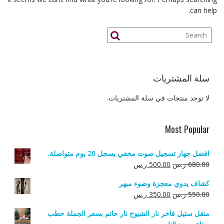
can help.
سلة المشتريات
لا توجد منتجات في سلة المشتريات.
Most Popular
افضل جهاز تسجيل صوت مخفي يسجل 20 يوم متواصلة.
السعر
السعر
680.00
ر.س
500.00
ر.س
الأصلي
الحالي
كشاف يدوي معجزة وضوء مبهر
هو:
هو:
السعر
السعر
550.00
ر.س
350.00
ر.س
680.00 ر.س.
500.00 ر.س.
الأصلي
الحالي
منقل ستيل فاخر نار الشيوخ نار حاتم بسعر الجملة حطب
هو:
هو: