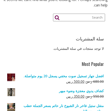
can help.
سلة المشتريات
لا توجد منتجات في سلة المشتريات.
Most Popular
افضل جهاز تسجيل صوت مخفي يسجل 20 يوم متواصلة.
السعر
السعر
680.00
ر.س
500.00
ر.س
الأصلي
الحالي
كشاف يدوي معجزة وضوء مبهر
هو:
هو:
السعر
السعر
550.00
ر.س
350.00
ر.س
680.00 ر.س.
500.00 ر.س.
الأصلي
الحالي
منقل ستيل فاخر نار الشيوخ نار حاتم بسعر الجملة حطب
هو:
هو: