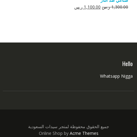
صناعي ضد النار
550.00 ر.س.
350.00 ر.س.
السعر
السعر
1,300.00
ر.س
1,100.00
ر.س
الأصلي
الحالي
هو:
هو:
1,300.00 ر.س.
1,100.00 ر.س.
Hello
Whatsapp Nigga
جميع الحقوق محفوظة لمتجر سيدات السعودية
Online Shop by
Acme Themes