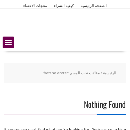
Ski
الصفحة الرئيسية
كيفية الشراء
منتجات الاعضاء
t
conten
الرئيسية
/ مقالات تحت الوسم “betano entrar”
Nothing Found
It seems we can’t find what you’re looking for. Perhaps searching