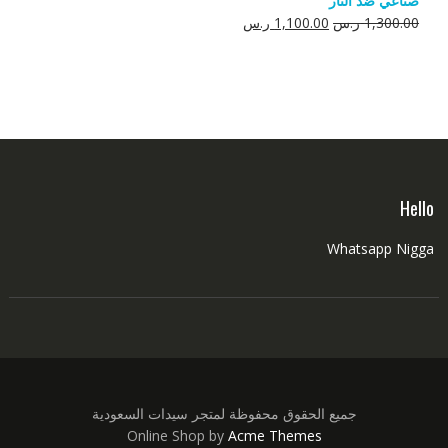
صناعي ضد النار
550.00 ر.س.
350.00 ر.س.
السعر
السعر
1,300.00
ر.س
1,100.00
ر.س
الأصلي
الحالي
هو:
هو:
1,300.00 ر.س.
1,100.00 ر.س.
Hello
Whatsapp Nigga
جميع الحقوق محفوظة لمتجر سيدات السعودية
Online Shop by
Acme Themes