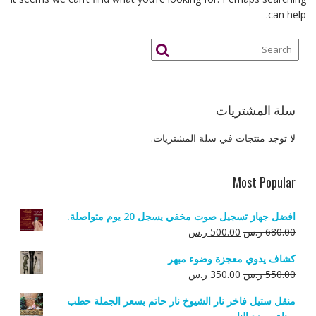
can help.
سلة المشتريات
لا توجد منتجات في سلة المشتريات.
Most Popular
افضل جهاز تسجيل صوت مخفي يسجل 20 يوم متواصلة.
السعر
السعر
680.00
ر.س
500.00
ر.س
الأصلي
الحالي
كشاف يدوي معجزة وضوء مبهر
هو:
هو:
السعر
السعر
550.00
ر.س
350.00
ر.س
680.00 ر.س.
500.00 ر.س.
الأصلي
الحالي
منقل ستيل فاخر نار الشيوخ نار حاتم بسعر الجملة حطب
هو:
هو: