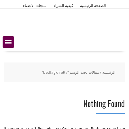
Ski
الصفحة الرئيسية
كيفية الشراء
منتجات الاعضاء
t
conten
الرئيسية
/ مقالات تحت الوسم “betflag diretta”
Nothing Found
It seems we can’t find what you’re looking for. Perhaps searching