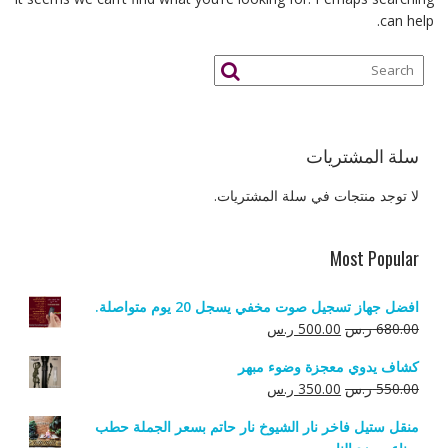
can help.
سلة المشتريات
لا توجد منتجات في سلة المشتريات.
Most Popular
افضل جهاز تسجيل صوت مخفي يسجل 20 يوم متواصلة.
السعر
السعر
680.00
ر.س
500.00
ر.س
الأصلي
الحالي
كشاف يدوي معجزة وضوء مبهر
هو:
هو:
السعر
السعر
550.00
ر.س
350.00
ر.س
680.00 ر.س.
500.00 ر.س.
الأصلي
الحالي
منقل ستيل فاخر نار الشيوخ نار حاتم بسعر الجملة حطب
هو:
هو: