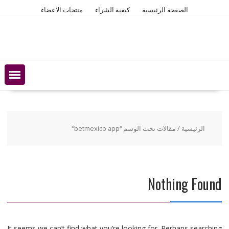
Ski
الصفحة الرئيسية
كيفية الشراء
منتجات الاعضاء
t
conten
الرئيسية
/ مقالات تحت الوسم “betmexico app”
Nothing Found
It seems we can’t find what you’re looking for. Perhaps searching