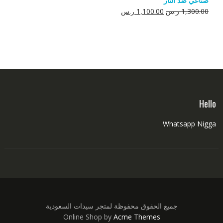
صناعي ضد النار
550.00 ر.س.
350.00 ر.س.
السعر
السعر
1,300.00
ر.س
1,100.00
ر.س
الأصلي
الحالي
هو:
هو:
1,300.00 ر.س.
1,100.00 ر.س.
Hello
Whatsapp Nigga
جميع الحقوق محفوظة لمتجر سيدات السعودية
Online Shop by
Acme Themes