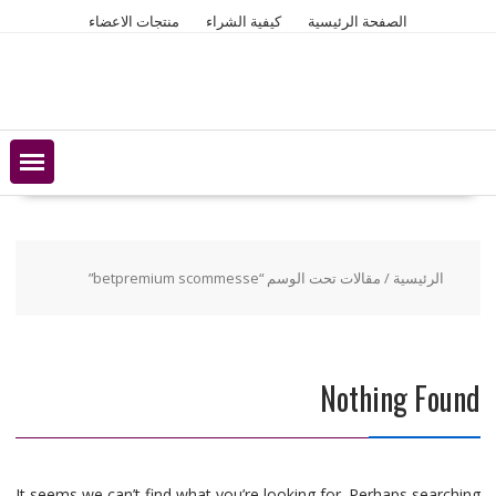
Ski
الصفحة الرئيسية
كيفية الشراء
منتجات الاعضاء
t
conten
الرئيسية
/ مقالات تحت الوسم “betpremium scommesse”
Nothing Found
It seems we can’t find what you’re looking for. Perhaps searching