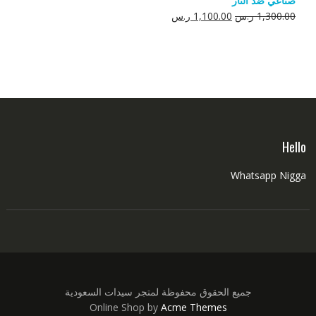
صناعي ضد النار
550.00 ر.س.
350.00 ر.س.
السعر
السعر
1,300.00
ر.س
1,100.00
ر.س
الأصلي
الحالي
هو:
هو:
1,300.00 ر.س.
1,100.00 ر.س.
Hello
Whatsapp Nigga
جميع الحقوق محفوظة لمتجر سيدات السعودية
Online Shop by
Acme Themes