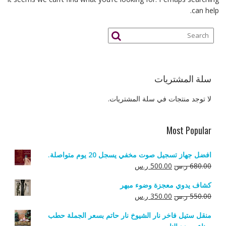
can help.
سلة المشتريات
لا توجد منتجات في سلة المشتريات.
Most Popular
افضل جهاز تسجيل صوت مخفي يسجل 20 يوم متواصلة.
السعر
السعر
680.00
ر.س
500.00
ر.س
الأصلي
الحالي
كشاف يدوي معجزة وضوء مبهر
هو:
هو:
السعر
السعر
550.00
ر.س
350.00
ر.س
680.00 ر.س.
500.00 ر.س.
الأصلي
الحالي
منقل ستيل فاخر نار الشيوخ نار حاتم بسعر الجملة حطب
هو:
هو: