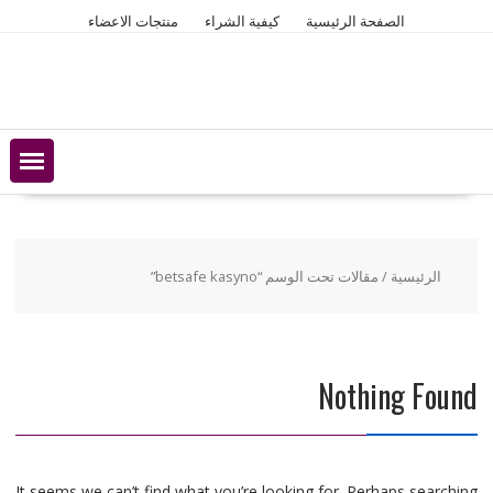
Ski
الصفحة الرئيسية
كيفية الشراء
منتجات الاعضاء
t
conten
الرئيسية
/ مقالات تحت الوسم “betsafe kasyno”
Nothing Found
It seems we can’t find what you’re looking for. Perhaps searching