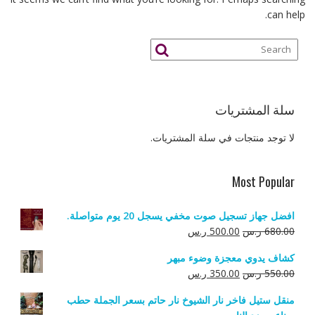
can help.
سلة المشتريات
لا توجد منتجات في سلة المشتريات.
Most Popular
افضل جهاز تسجيل صوت مخفي يسجل 20 يوم متواصلة.
السعر
السعر
680.00
ر.س
500.00
ر.س
الأصلي
الحالي
كشاف يدوي معجزة وضوء مبهر
هو:
هو:
السعر
السعر
550.00
ر.س
350.00
ر.س
680.00 ر.س.
500.00 ر.س.
الأصلي
الحالي
منقل ستيل فاخر نار الشيوخ نار حاتم بسعر الجملة حطب
هو:
هو: