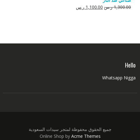
صناعي ضد النار
550.00 ر.س.
350.00 ر.س.
السعر
السعر
1,300.00
ر.س
1,100.00
ر.س
الأصلي
الحالي
هو:
هو:
1,300.00 ر.س.
1,100.00 ر.س.
Hello
Whatsapp Nigga
جميع الحقوق محفوظة لمتجر سيدات السعودية
Online Shop by
Acme Themes