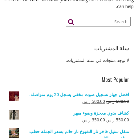
can help.
سلة المشتريات
لا توجد منتجات في سلة المشتريات.
Most Popular
افضل جهاز تسجيل صوت مخفي يسجل 20 يوم متواصلة.
السعر
السعر
680.00
ر.س
500.00
ر.س
الأصلي
الحالي
كشاف يدوي معجزة وضوء مبهر
هو:
هو:
السعر
السعر
550.00
ر.س
350.00
ر.س
680.00 ر.س.
500.00 ر.س.
الأصلي
الحالي
منقل ستيل فاخر نار الشيوخ نار حاتم بسعر الجملة حطب
هو:
هو: