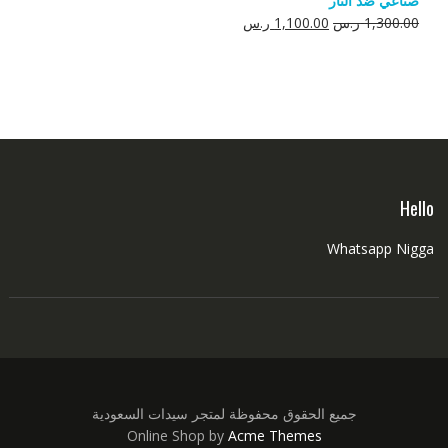
صناعي ضد النار
550.00 ر.س.
350.00 ر.س.
السعر
السعر
1,300.00
ر.س
1,100.00
ر.س
الأصلي
الحالي
هو:
هو:
1,300.00 ر.س.
1,100.00 ر.س.
Hello
Whatsapp Nigga
جميع الحقوق محفوظة لمتجر سيدات السعودية
Online Shop by
Acme Themes