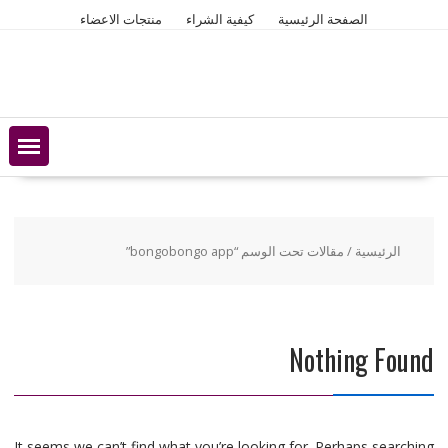
Ski
الصفحة الرئيسية
كيفية الشراء
منتجات الاعضاء
t
conten
الرئيسية
/ مقالات تحت الوسم “bongobongo app”
Nothing Found
It seems we can’t find what you’re looking for. Perhaps searching