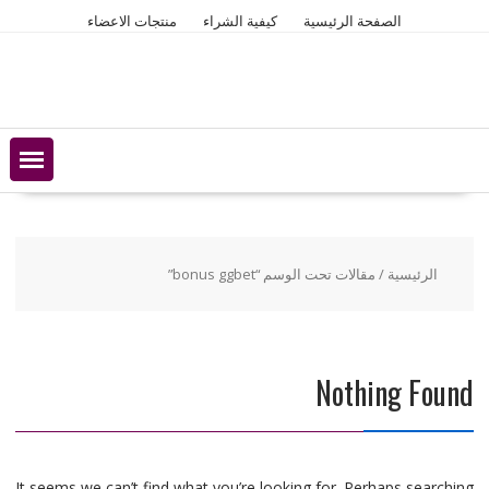
Ski
الصفحة الرئيسية
كيفية الشراء
منتجات الاعضاء
t
conten
الرئيسية
/ مقالات تحت الوسم “bonus ggbet”
Nothing Found
It seems we can’t find what you’re looking for. Perhaps searching