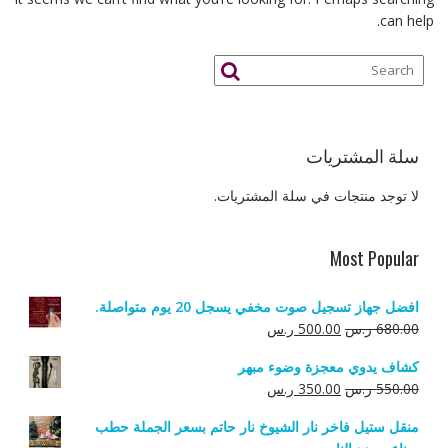
can help.
سلة المشتريات
لا توجد منتجات في سلة المشتريات.
Most Popular
افضل جهاز تسجيل صوت مخفي يسجل 20 يوم متواصلة.
السعر
السعر
680.00
ر.س
500.00
ر.س
الأصلي
الحالي
كشاف يدوي معجزة وضوء مبهر
هو:
هو:
السعر
السعر
550.00
ر.س
350.00
ر.س
680.00 ر.س.
500.00 ر.س.
الأصلي
الحالي
منقل ستيل فاخر نار الشيوخ نار حاتم بسعر الجملة حطب
هو:
هو: