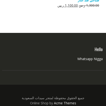
صناعي ضد النار
550.00 ر.س.
350.00 ر.س.
السعر
السعر
1,300.00
ر.س
1,100.00
ر.س
الأصلي
الحالي
هو:
هو:
1,300.00 ر.س.
1,100.00 ر.س.
Hello
Whatsapp Nigga
جميع الحقوق محفوظة لمتجر سيدات السعودية
Online Shop by
Acme Themes