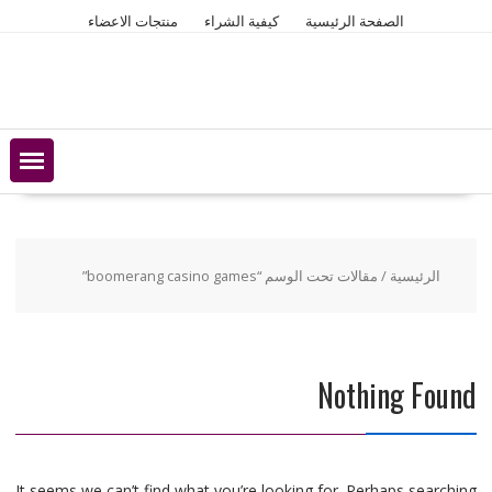
Ski
الصفحة الرئيسية
كيفية الشراء
منتجات الاعضاء
t
conten
الرئيسية
/ مقالات تحت الوسم “boomerang casino games”
Nothing Found
It seems we can’t find what you’re looking for. Perhaps searching