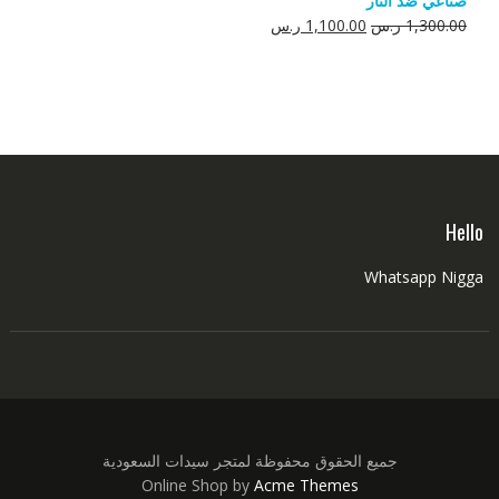
صناعي ضد النار
550.00 ر.س.
350.00 ر.س.
السعر
السعر
1,300.00
ر.س
1,100.00
ر.س
الأصلي
الحالي
هو:
هو:
1,300.00 ر.س.
1,100.00 ر.س.
Hello
Whatsapp Nigga
جميع الحقوق محفوظة لمتجر سيدات السعودية
Online Shop by
Acme Themes