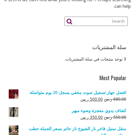
can help.
سلة المشتريات
لا توجد منتجات في سلة المشتريات.
Most Popular
افضل جهاز تسجيل صوت مخفي يسجل 20 يوم متواصلة.
السعر
السعر
680.00
ر.س
500.00
ر.س
الأصلي
الحالي
كشاف يدوي معجزة وضوء مبهر
هو:
هو:
السعر
السعر
550.00
ر.س
350.00
ر.س
680.00 ر.س.
500.00 ر.س.
الأصلي
الحالي
منقل ستيل فاخر نار الشيوخ نار حاتم بسعر الجملة حطب
هو:
هو: