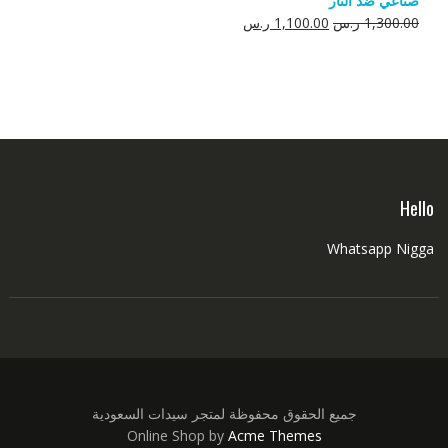
صناعي ضد النار
550.00 ر.س.
350.00 ر.س.
السعر
السعر
1,300.00
ر.س
1,100.00
ر.س
الأصلي
الحالي
هو:
هو:
1,300.00 ر.س.
1,100.00 ر.س.
Hello
Whatsapp Nigga
جميع الحقوق محفوظة لمتجر سيدات السعودية
Online Shop by
Acme Themes