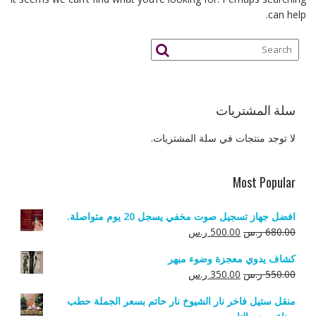
can help.
سلة المشتريات
لا توجد منتجات في سلة المشتريات.
Most Popular
افضل جهاز تسجيل صوت مخفي يسجل 20 يوم متواصلة.
السعر
السعر
680.00
ر.س
500.00
ر.س
الأصلي
الحالي
كشاف يدوي معجزة وضوء مبهر
هو:
هو:
السعر
السعر
550.00
ر.س
350.00
ر.س
680.00 ر.س.
500.00 ر.س.
الأصلي
الحالي
منقل ستيل فاخر نار الشيوخ نار حاتم بسعر الجملة حطب
هو:
هو: