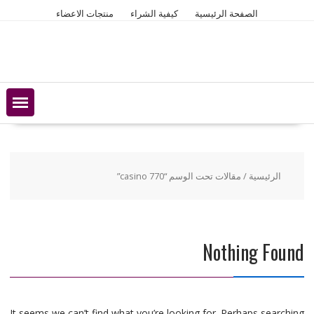
Ski
الصفحة الرئيسية
كيفية الشراء
منتجات الاعضاء
t
conten
الرئيسية
/ مقالات تحت الوسم “casino 770”
Nothing Found
It seems we can’t find what you’re looking for. Perhaps searching