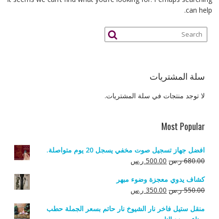
can help.
سلة المشتريات
لا توجد منتجات في سلة المشتريات.
Most Popular
افضل جهاز تسجيل صوت مخفي يسجل 20 يوم متواصلة.
السعر
السعر
680.00
ر.س
500.00
ر.س
الأصلي
الحالي
كشاف يدوي معجزة وضوء مبهر
هو:
هو:
السعر
السعر
550.00
ر.س
350.00
ر.س
680.00 ر.س.
500.00 ر.س.
الأصلي
الحالي
منقل ستيل فاخر نار الشيوخ نار حاتم بسعر الجملة حطب
هو:
هو: