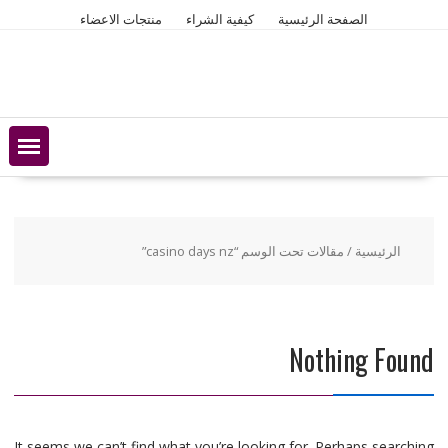
Ski
الصفحة الرئيسية
كيفية الشراء
منتجات الاعضاء
t
conten
الرئيسية
/ مقالات تحت الوسم “casino days nz”
Nothing Found
It seems we can’t find what you’re looking for. Perhaps searching