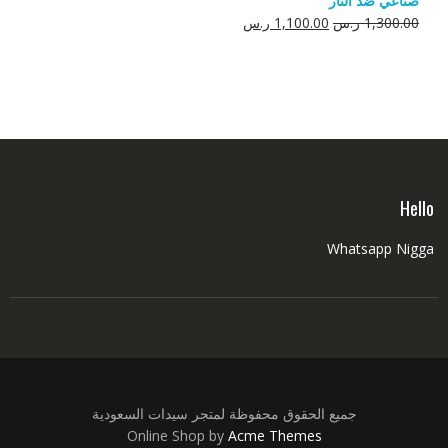
صناعي ضد النار
550.00 ر.س.
350.00 ر.س.
السعر
السعر
1,300.00
ر.س
1,100.00
ر.س
الأصلي
الحالي
هو:
هو:
1,300.00 ر.س.
1,100.00 ر.س.
Hello
Whatsapp Nigga
جميع الحقوق محفوظة لمتجر سيدات السعودية
Online Shop by
Acme Themes