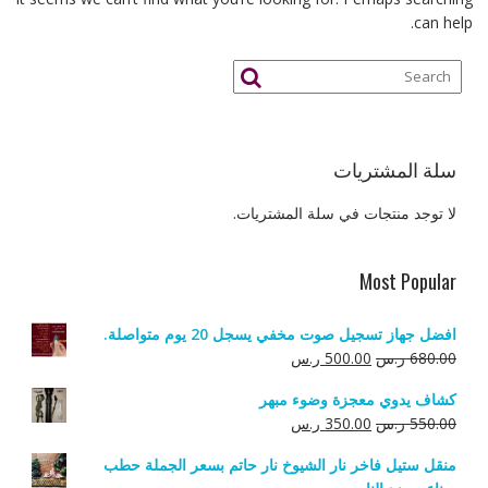
can help.
سلة المشتريات
لا توجد منتجات في سلة المشتريات.
Most Popular
افضل جهاز تسجيل صوت مخفي يسجل 20 يوم متواصلة.
السعر
السعر
680.00
ر.س
500.00
ر.س
الأصلي
الحالي
كشاف يدوي معجزة وضوء مبهر
هو:
هو:
السعر
السعر
550.00
ر.س
350.00
ر.س
680.00 ر.س.
500.00 ر.س.
الأصلي
الحالي
منقل ستيل فاخر نار الشيوخ نار حاتم بسعر الجملة حطب
هو:
هو: