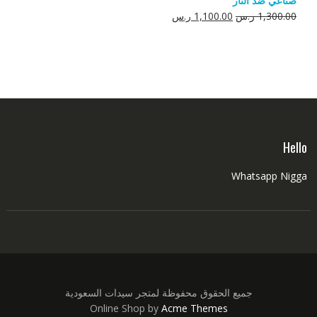
صناعي ضد النار
550.00 ر.س.
350.00 ر.س.
السعر
السعر
1,300.00
ر.س
1,100.00
ر.س
الأصلي
الحالي
هو:
هو:
1,300.00 ر.س.
1,100.00 ر.س.
Hello
Whatsapp Nigga
جميع الحقوق محفوظة لمتجر سيدات السعودية
Online Shop by
Acme Themes