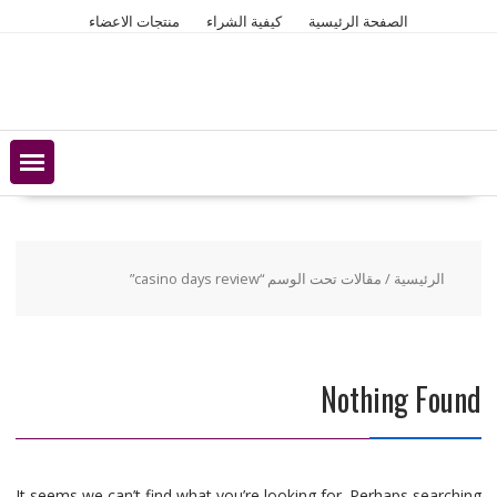
Ski
الصفحة الرئيسية
كيفية الشراء
منتجات الاعضاء
t
conten
الرئيسية
/ مقالات تحت الوسم “casino days review”
Nothing Found
It seems we can’t find what you’re looking for. Perhaps searching