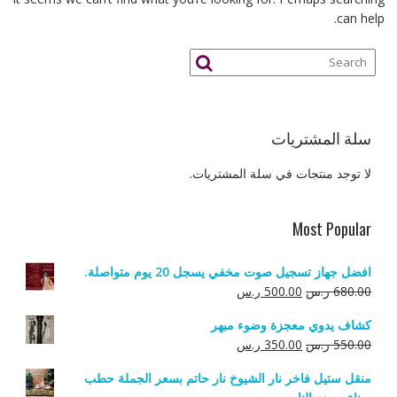
can help.
سلة المشتريات
لا توجد منتجات في سلة المشتريات.
Most Popular
افضل جهاز تسجيل صوت مخفي يسجل 20 يوم متواصلة.
السعر
السعر
680.00
ر.س
500.00
ر.س
الأصلي
الحالي
كشاف يدوي معجزة وضوء مبهر
هو:
هو:
السعر
السعر
550.00
ر.س
350.00
ر.س
680.00 ر.س.
500.00 ر.س.
الأصلي
الحالي
منقل ستيل فاخر نار الشيوخ نار حاتم بسعر الجملة حطب
هو:
هو: