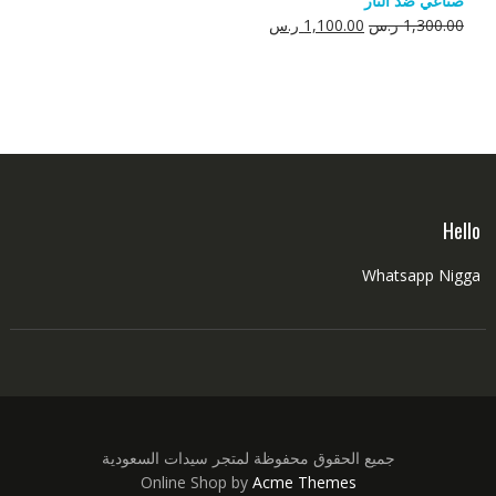
صناعي ضد النار
550.00 ر.س.
350.00 ر.س.
السعر
السعر
1,300.00
ر.س
1,100.00
ر.س
الأصلي
الحالي
هو:
هو:
1,300.00 ر.س.
1,100.00 ر.س.
Hello
Whatsapp Nigga
جميع الحقوق محفوظة لمتجر سيدات السعودية
Online Shop by
Acme Themes