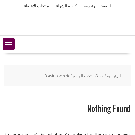
Ski
الصفحة الرئيسية
كيفية الشراء
منتجات الاعضاء
t
conten
الرئيسية
/ مقالات تحت الوسم “casino winzie”
Nothing Found
It seems we can’t find what you’re looking for. Perhaps searching