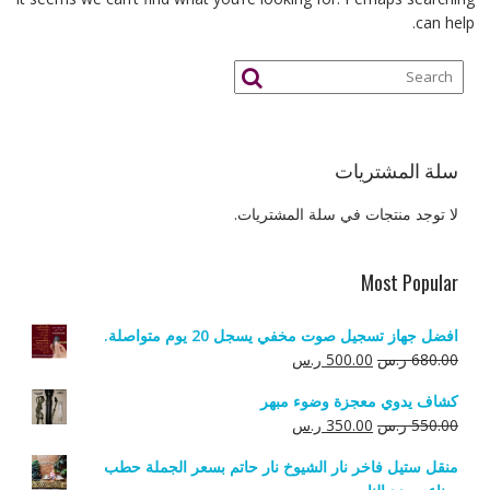
can help.
سلة المشتريات
لا توجد منتجات في سلة المشتريات.
Most Popular
افضل جهاز تسجيل صوت مخفي يسجل 20 يوم متواصلة.
السعر
السعر
680.00
ر.س
500.00
ر.س
الأصلي
الحالي
كشاف يدوي معجزة وضوء مبهر
هو:
هو:
السعر
السعر
550.00
ر.س
350.00
ر.س
680.00 ر.س.
500.00 ر.س.
الأصلي
الحالي
منقل ستيل فاخر نار الشيوخ نار حاتم بسعر الجملة حطب
هو:
هو: