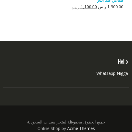
صناعي ضد النار
550.00 ر.س.
350.00 ر.س.
السعر
السعر
1,300.00
ر.س
1,100.00
ر.س
الأصلي
الحالي
هو:
هو:
1,300.00 ر.س.
1,100.00 ر.س.
Hello
Whatsapp Nigga
جميع الحقوق محفوظة لمتجر سيدات السعودية
Online Shop by
Acme Themes