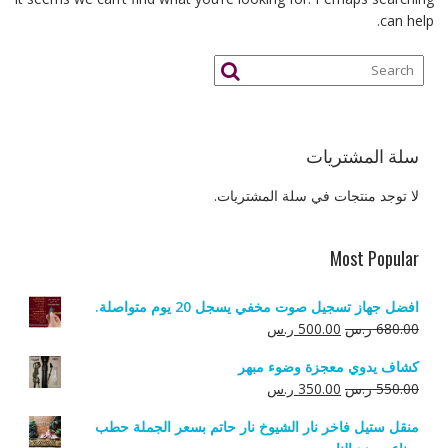
can help.
سلة المشتريات
لا توجد منتجات في سلة المشتريات.
Most Popular
افضل جهاز تسجيل صوت مخفي يسجل 20 يوم متواصلة.
السعر
السعر
680.00
ر.س
500.00
ر.س
الأصلي
الحالي
كشاف يدوي معجزة وضوء مبهر
هو:
هو:
السعر
السعر
550.00
ر.س
350.00
ر.س
680.00 ر.س.
500.00 ر.س.
الأصلي
الحالي
منقل ستيل فاخر نار الشيوخ نار حاتم بسعر الجملة حطب
هو:
هو: