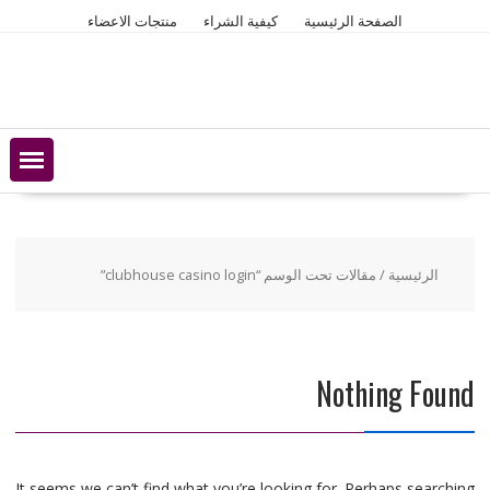
Ski
الصفحة الرئيسية
كيفية الشراء
منتجات الاعضاء
t
conten
الرئيسية
/ مقالات تحت الوسم “clubhouse casino login”
Nothing Found
It seems we can’t find what you’re looking for. Perhaps searching