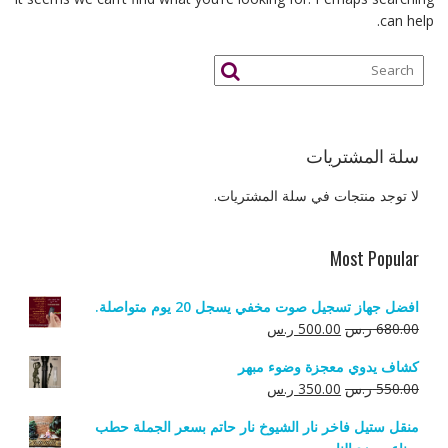
can help.
سلة المشتريات
لا توجد منتجات في سلة المشتريات.
Most Popular
افضل جهاز تسجيل صوت مخفي يسجل 20 يوم متواصلة.
السعر
السعر
680.00
ر.س
500.00
ر.س
الأصلي
الحالي
كشاف يدوي معجزة وضوء مبهر
هو:
هو:
السعر
السعر
550.00
ر.س
350.00
ر.س
680.00 ر.س.
500.00 ر.س.
الأصلي
الحالي
منقل ستيل فاخر نار الشيوخ نار حاتم بسعر الجملة حطب
هو:
هو: