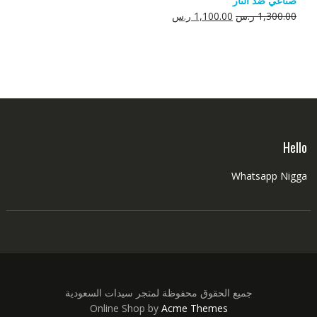
صناعي ضد النار
550.00 ر.س.
350.00 ر.س.
السعر
السعر
1,300.00
ر.س
1,100.00
ر.س
الأصلي
الحالي
هو:
هو:
1,300.00 ر.س.
1,100.00 ر.س.
Hello
Whatsapp Nigga
جميع الحقوق محفوظة لمتجر سيدات السعودية
Online Shop by
Acme Themes