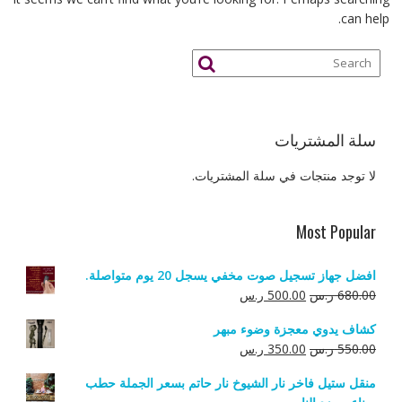
can help.
سلة المشتريات
لا توجد منتجات في سلة المشتريات.
Most Popular
افضل جهاز تسجيل صوت مخفي يسجل 20 يوم متواصلة.
السعر
السعر
680.00
ر.س
500.00
ر.س
الأصلي
الحالي
كشاف يدوي معجزة وضوء مبهر
هو:
هو:
السعر
السعر
550.00
ر.س
350.00
ر.س
680.00 ر.س.
500.00 ر.س.
الأصلي
الحالي
منقل ستيل فاخر نار الشيوخ نار حاتم بسعر الجملة حطب
هو:
هو: