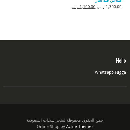
صناعي ضد النار
550.00 ر.س.
350.00 ر.س.
السعر
السعر
1,300.00
ر.س
1,100.00
ر.س
الأصلي
الحالي
هو:
هو:
1,300.00 ر.س.
1,100.00 ر.س.
Hello
Whatsapp Nigga
جميع الحقوق محفوظة لمتجر سيدات السعودية
Online Shop by
Acme Themes