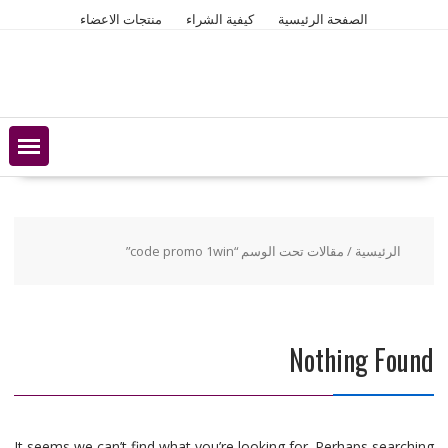
Ski
الصفحة الرئيسية
كيفية الشراء
منتجات الاعضاء
t
conten
الرئيسية
/ مقالات تحت الوسم “code promo 1win”
Nothing Found
It seems we can’t find what you’re looking for. Perhaps searching