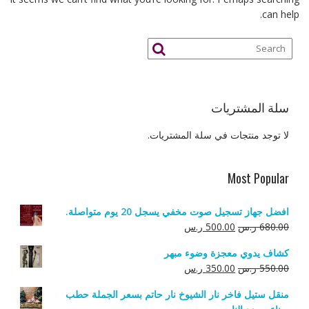
can help.
سلة المشتريات
لا توجد منتجات في سلة المشتريات.
Most Popular
افضل جهاز تسجيل صوت مخفي يسجل 20 يوم متواصلة.
السعر
السعر
680.00
ر.س
500.00
ر.س
الأصلي
الحالي
كشاف يدوي معجزة وضوء مبهر
هو:
هو:
السعر
السعر
550.00
ر.س
350.00
ر.س
680.00 ر.س.
500.00 ر.س.
الأصلي
الحالي
منقل ستيل فاخر نار الشيوخ نار حاتم بسعر الجملة حطب
هو:
هو: