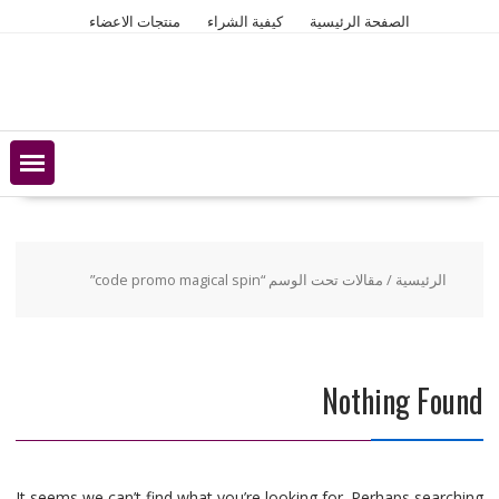
Ski
الصفحة الرئيسية
كيفية الشراء
منتجات الاعضاء
t
conten
الرئيسية
/ مقالات تحت الوسم “code promo magical spin”
Nothing Found
It seems we can’t find what you’re looking for. Perhaps searching