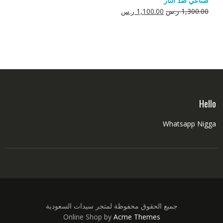
صناعي ضد النار
550.00 ر.س.
350.00 ر.س.
السعر
السعر
1,300.00
ر.س
1,100.00
ر.س
الأصلي
الحالي
هو:
هو:
1,300.00 ر.س.
1,100.00 ر.س.
Hello
Whatsapp Nigga
جميع الحقوق محفوظة لمتجر سيدات السعودية
Online Shop by
Acme Themes