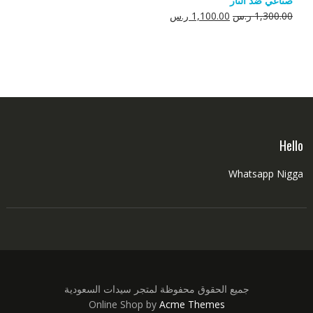
صناعي ضد النار
550.00 ر.س.
350.00 ر.س.
السعر
السعر
1,300.00
ر.س
1,100.00
ر.س
الأصلي
الحالي
هو:
هو:
1,300.00 ر.س.
1,100.00 ر.س.
Hello
Whatsapp Nigga
جميع الحقوق محفوظة لمتجر سيدات السعودية
Online Shop by
Acme Themes