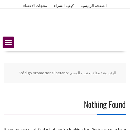
Ski
الصفحة الرئيسية
كيفية الشراء
منتجات الاعضاء
t
conten
الرئيسية
/ مقالات تحت الوسم “código promocional betano”
Nothing Found
It seems we can’t find what you’re looking for. Perhaps searching