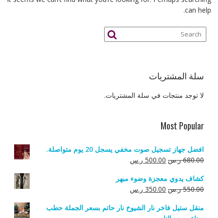
can help.
سلة المشتريات
لا توجد منتجات في سلة المشتريات.
Most Popular
افضل جهاز تسجيل صوت مخفي يسجل 20 يوم متواصلة.
السعر
السعر
680.00
ر.س
500.00
ر.س
الأصلي
الحالي
كشاف يدوي معجزة وضوء مبهر
هو:
هو:
السعر
السعر
550.00
ر.س
350.00
ر.س
680.00 ر.س.
500.00 ر.س.
الأصلي
الحالي
منقل ستيل فاخر نار الشيوخ نار حاتم بسعر الجملة حطب
هو:
هو: