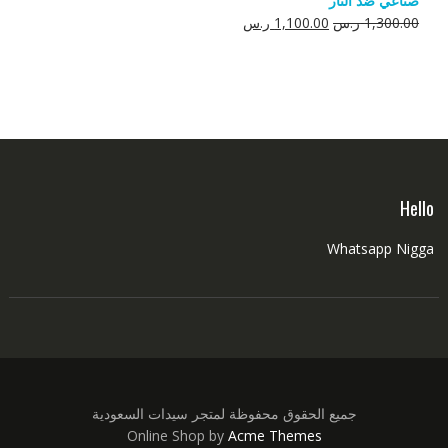
صناعي ضد النار
550.00 ر.س.
350.00 ر.س.
السعر
السعر
1,300.00
ر.س
1,100.00
ر.س
الأصلي
الحالي
هو:
هو:
1,300.00 ر.س.
1,100.00 ر.س.
Hello
Whatsapp Nigga
جميع الحقوق محفوظة لمتجر سيدات السعودية
Online Shop by
Acme Themes