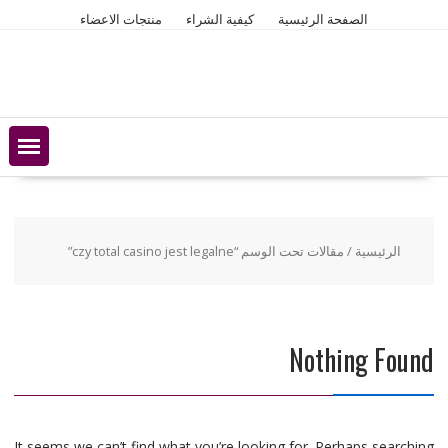
Ski
الصفحة الرئيسية
كيفية الشراء
منتجات الاعضاء
t
conten
الرئيسية
/ مقالات تحت الوسم “czy total casino jest legalne”
Nothing Found
It seems we can’t find what you’re looking for. Perhaps searching