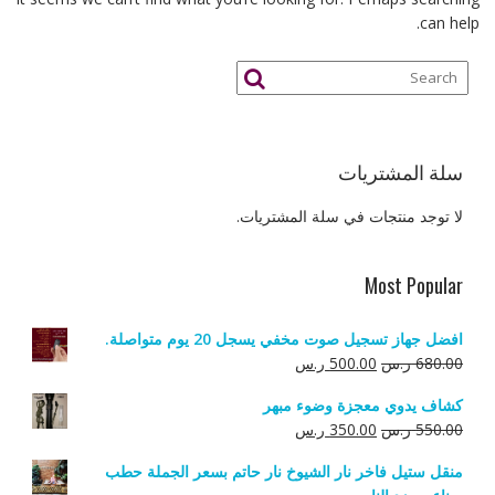
can help.
سلة المشتريات
لا توجد منتجات في سلة المشتريات.
Most Popular
افضل جهاز تسجيل صوت مخفي يسجل 20 يوم متواصلة.
السعر
السعر
680.00
ر.س
500.00
ر.س
الأصلي
الحالي
كشاف يدوي معجزة وضوء مبهر
هو:
هو:
السعر
السعر
550.00
ر.س
350.00
ر.س
680.00 ر.س.
500.00 ر.س.
الأصلي
الحالي
منقل ستيل فاخر نار الشيوخ نار حاتم بسعر الجملة حطب
هو:
هو: