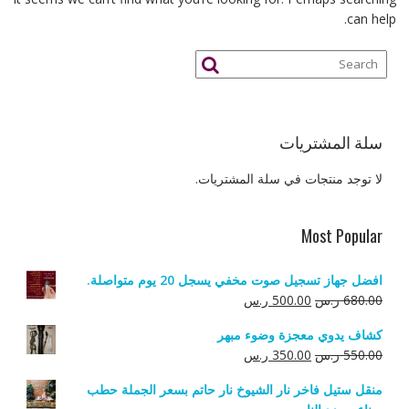
can help.
سلة المشتريات
لا توجد منتجات في سلة المشتريات.
Most Popular
افضل جهاز تسجيل صوت مخفي يسجل 20 يوم متواصلة.
السعر
السعر
680.00
ر.س
500.00
ر.س
الأصلي
الحالي
كشاف يدوي معجزة وضوء مبهر
هو:
هو:
السعر
السعر
550.00
ر.س
350.00
ر.س
680.00 ر.س.
500.00 ر.س.
الأصلي
الحالي
منقل ستيل فاخر نار الشيوخ نار حاتم بسعر الجملة حطب
هو:
هو: