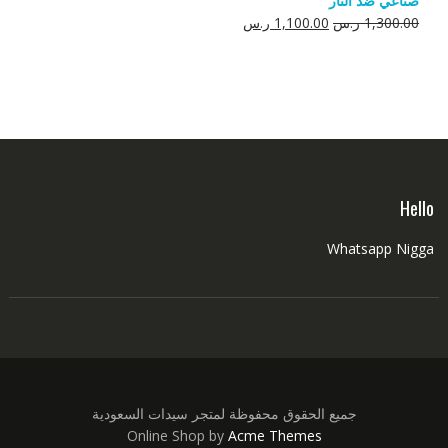
صناعي ضد النار
550.00 ر.س.
350.00 ر.س.
السعر
السعر
1,300.00
ر.س
1,100.00
ر.س
الأصلي
الحالي
هو:
هو:
1,300.00 ر.س.
1,100.00 ر.س.
Hello
Whatsapp Nigga
جميع الحقوق محفوظة لمتجر سيدات السعودية
Online Shop by
Acme Themes