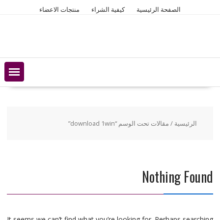
Ski
الصفحة الرئيسية
كيفية الشراء
منتجات الاعضاء
t
conten
الرئيسية
/ مقالات تحت الوسم “download 1win”
Nothing Found
It seems we can’t find what you’re looking for. Perhaps searching