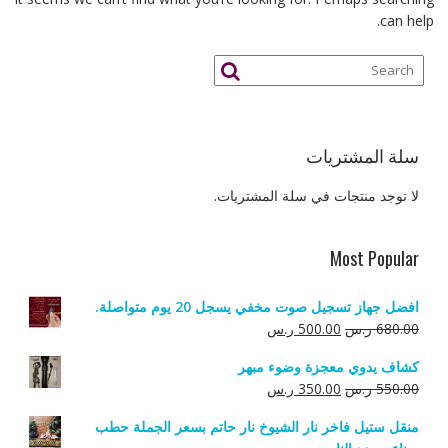
can help.
سلة المشتريات
لا توجد منتجات في سلة المشتريات.
Most Popular
افضل جهاز تسجيل صوت مخفي يسجل 20 يوم متواصلة.
السعر
السعر
680.00
ر.س
500.00
ر.س
الأصلي
الحالي
كشاف يدوي معجزة وضوء مبهر
هو:
هو:
السعر
السعر
550.00
ر.س
350.00
ر.س
680.00 ر.س.
500.00 ر.س.
الأصلي
الحالي
منقل ستيل فاخر نار الشيوخ نار حاتم بسعر الجملة حطب
هو:
هو: