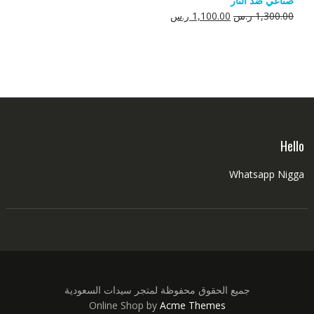
صناعي ضد النار
550.00 ر.س.
350.00 ر.س.
السعر
السعر
1,300.00
ر.س
1,100.00
ر.س
الأصلي
الحالي
هو:
هو:
1,300.00 ر.س.
1,100.00 ر.س.
Hello
Whatsapp Nigga
جميع الحقوق محفوظة لمتجر سيدات السعودية
Online Shop by
Acme Themes