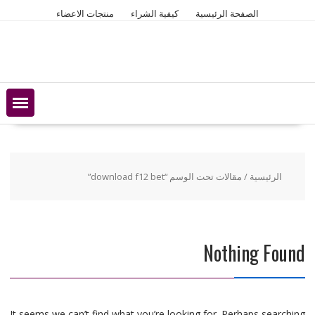
Ski
الصفحة الرئيسية
كيفية الشراء
منتجات الاعضاء
t
conten
الرئيسية
/ مقالات تحت الوسم “download f12 bet”
Nothing Found
It seems we can’t find what you’re looking for. Perhaps searching