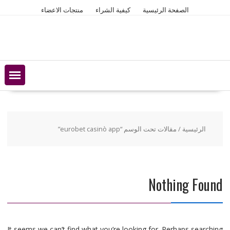
Ski
الصفحة الرئيسية
كيفية الشراء
منتجات الاعضاء
t
conten
الرئيسية
/ مقالات تحت الوسم “eurobet casinò app”
Nothing Found
It seems we can’t find what you’re looking for. Perhaps searching