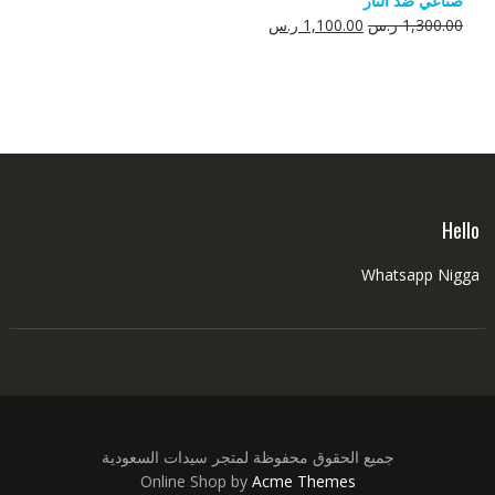
صناعي ضد النار
550.00 ر.س.
350.00 ر.س.
السعر
السعر
1,300.00
ر.س
1,100.00
ر.س
الأصلي
الحالي
هو:
هو:
1,300.00 ر.س.
1,100.00 ر.س.
Hello
Whatsapp Nigga
جميع الحقوق محفوظة لمتجر سيدات السعودية
Online Shop by
Acme Themes