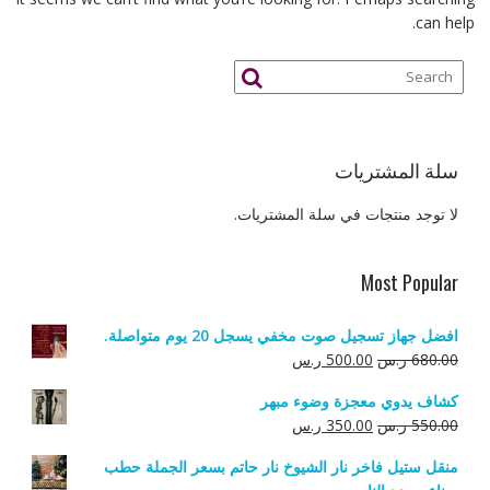
can help.
سلة المشتريات
لا توجد منتجات في سلة المشتريات.
Most Popular
افضل جهاز تسجيل صوت مخفي يسجل 20 يوم متواصلة.
السعر
السعر
680.00
ر.س
500.00
ر.س
الأصلي
الحالي
كشاف يدوي معجزة وضوء مبهر
هو:
هو:
السعر
السعر
550.00
ر.س
350.00
ر.س
680.00 ر.س.
500.00 ر.س.
الأصلي
الحالي
منقل ستيل فاخر نار الشيوخ نار حاتم بسعر الجملة حطب
هو:
هو: