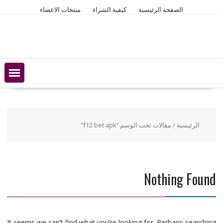
Ski
الصفحة الرئيسية
كيفية الشراء
منتجات الاعضاء
t
conten
الرئيسية
/ مقالات تحت الوسم “f12 bet apk”
Nothing Found
It seems we can’t find what you’re looking for. Perhaps searching