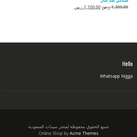
صناعي ضد النار
550.00 ر.س.
350.00 ر.س.
السعر
السعر
1,300.00
ر.س
1,100.00
ر.س
الأصلي
الحالي
هو:
هو:
1,300.00 ر.س.
1,100.00 ر.س.
Hello
Whatsapp Nigga
جميع الحقوق محفوظة لمتجر سيدات السعودية
Online Shop by
Acme Themes