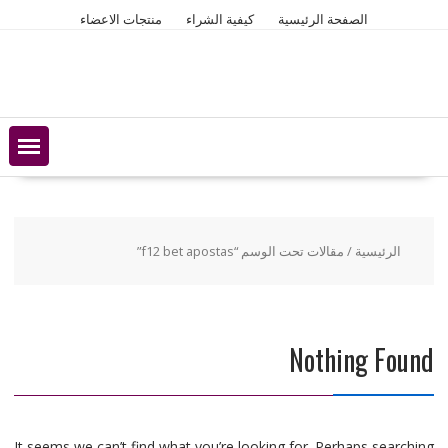
Ski
الصفحة الرئيسية
كيفية الشراء
منتجات الاعضاء
t
conten
الرئيسية
/ مقالات تحت الوسم “f12 bet apostas”
Nothing Found
It seems we can’t find what you’re looking for. Perhaps searching