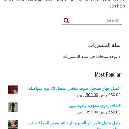
can help.
سلة المشتريات
لا توجد منتجات في سلة المشتريات.
Most Popular
افضل جهاز تسجيل صوت مخفي يسجل 20 يوم متواصلة.
السعر
السعر
680.00
ر.س
500.00
ر.س
الأصلي
الحالي
كشاف يدوي معجزة وضوء مبهر
هو:
هو:
السعر
السعر
550.00
ر.س
350.00
ر.س
680.00 ر.س.
500.00 ر.س.
الأصلي
الحالي
منقل ستيل فاخر نار الشيوخ نار حاتم بسعر الجملة حطب
هو:
هو: