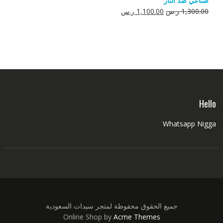
صناعي ضد النار
550.00 ر.س.
350.00 ر.س.
السعر
السعر
1,300.00
ر.س
1,100.00
ر.س
الأصلي
الحالي
هو:
هو:
1,300.00 ر.س.
1,100.00 ر.س.
Hello
Whatsapp Nigga
جميع الحقوق محفوظة لمتجر سيدات السعودية
Online Shop by
Acme Themes