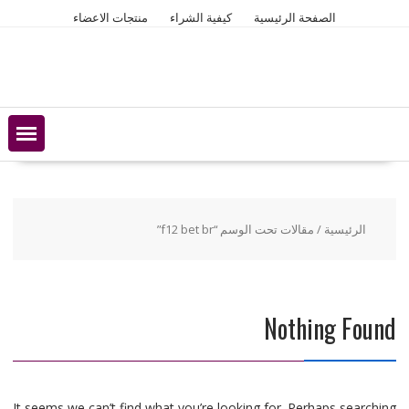
Ski
الصفحة الرئيسية
كيفية الشراء
منتجات الاعضاء
t
conten
الرئيسية
/ مقالات تحت الوسم “f12 bet br”
Nothing Found
It seems we can’t find what you’re looking for. Perhaps searching