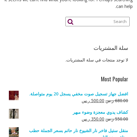
can help.
سلة المشتريات
لا توجد منتجات في سلة المشتريات.
Most Popular
افضل جهاز تسجيل صوت مخفي يسجل 20 يوم متواصلة.
السعر
السعر
680.00
ر.س
500.00
ر.س
الأصلي
الحالي
كشاف يدوي معجزة وضوء مبهر
هو:
هو:
السعر
السعر
550.00
ر.س
350.00
ر.س
680.00 ر.س.
500.00 ر.س.
الأصلي
الحالي
منقل ستيل فاخر نار الشيوخ نار حاتم بسعر الجملة حطب
هو:
هو: