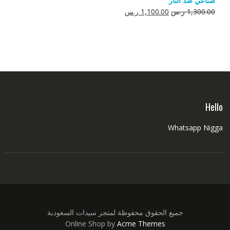
صناعي ضد النار
550.00 ر.س.
350.00 ر.س.
السعر
السعر
1,300.00
ر.س
1,100.00
ر.س
الأصلي
الحالي
هو:
هو:
1,300.00 ر.س.
1,100.00 ر.س.
Hello
Whatsapp Nigga
جميع الحقوق محفوظة لمتجر سيدات السعودية
Online Shop by
Acme Themes