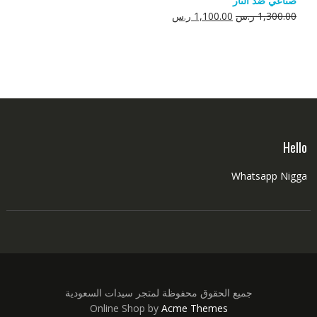
صناعي ضد النار
550.00 ر.س.
350.00 ر.س.
السعر
السعر
1,300.00
ر.س
1,100.00
ر.س
الأصلي
الحالي
هو:
هو:
1,300.00 ر.س.
1,100.00 ر.س.
Hello
Whatsapp Nigga
جميع الحقوق محفوظة لمتجر سيدات السعودية
Online Shop by
Acme Themes