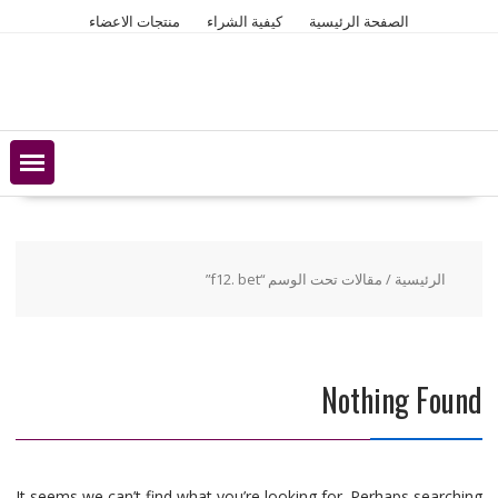
Ski
الصفحة الرئيسية
كيفية الشراء
منتجات الاعضاء
t
conten
الرئيسية
/ مقالات تحت الوسم “f12. bet”
Nothing Found
It seems we can’t find what you’re looking for. Perhaps searching