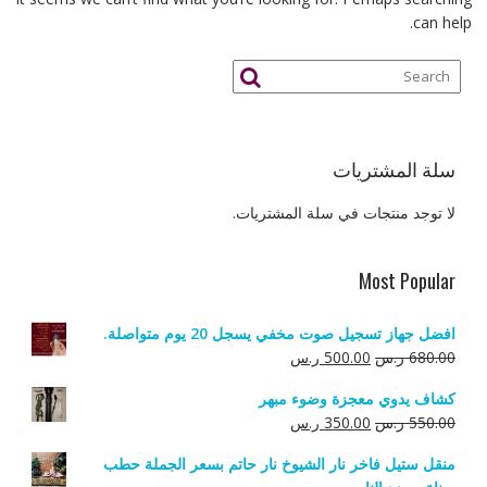
can help.
سلة المشتريات
لا توجد منتجات في سلة المشتريات.
Most Popular
افضل جهاز تسجيل صوت مخفي يسجل 20 يوم متواصلة.
السعر
السعر
680.00
ر.س
500.00
ر.س
الأصلي
الحالي
كشاف يدوي معجزة وضوء مبهر
هو:
هو:
السعر
السعر
550.00
ر.س
350.00
ر.س
680.00 ر.س.
500.00 ر.س.
الأصلي
الحالي
منقل ستيل فاخر نار الشيوخ نار حاتم بسعر الجملة حطب
هو:
هو: