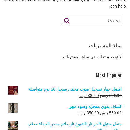
can help.
سلة المشتريات
لا توجد منتجات في سلة المشتريات.
Most Popular
افضل جهاز تسجيل صوت مخفي يسجل 20 يوم متواصلة.
السعر
السعر
680.00
ر.س
500.00
ر.س
الأصلي
الحالي
كشاف يدوي معجزة وضوء مبهر
هو:
هو:
السعر
السعر
550.00
ر.س
350.00
ر.س
680.00 ر.س.
500.00 ر.س.
الأصلي
الحالي
منقل ستيل فاخر نار الشيوخ نار حاتم بسعر الجملة حطب
هو:
هو: