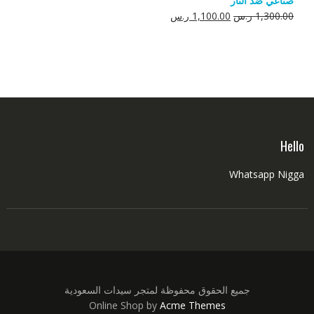
صناعي ضد النار
550.00 ر.س.
350.00 ر.س.
السعر
السعر
1,300.00
ر.س
1,100.00
ر.س
الأصلي
الحالي
هو:
هو:
1,300.00 ر.س.
1,100.00 ر.س.
Hello
Whatsapp Nigga
جميع الحقوق محفوظة لمتجر سيدات السعودية
Online Shop by
Acme Themes