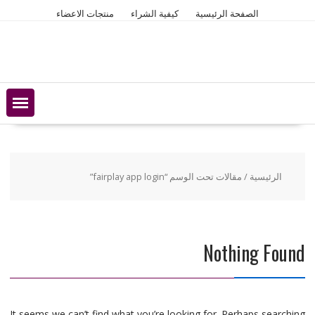
Ski
الصفحة الرئيسية
كيفية الشراء
منتجات الاعضاء
t
conten
الرئيسية
/ مقالات تحت الوسم “fairplay app login”
Nothing Found
It seems we can’t find what you’re looking for. Perhaps searching