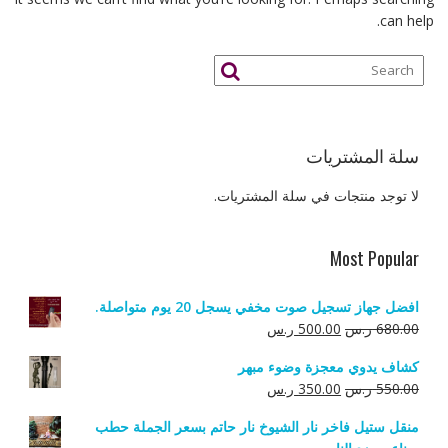
can help.
سلة المشتريات
لا توجد منتجات في سلة المشتريات.
Most Popular
افضل جهاز تسجيل صوت مخفي يسجل 20 يوم متواصلة.
السعر
السعر
680.00
ر.س
500.00
ر.س
الأصلي
الحالي
كشاف يدوي معجزة وضوء مبهر
هو:
هو:
السعر
السعر
550.00
ر.س
350.00
ر.س
680.00 ر.س.
500.00 ر.س.
الأصلي
الحالي
منقل ستيل فاخر نار الشيوخ نار حاتم بسعر الجملة حطب
هو:
هو: