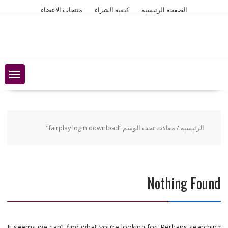
Ski
الصفحة الرئيسية
كيفية الشراء
منتجات الاعضاء
t
conten
الرئيسية
/ مقالات تحت الوسم “fairplay login download”
Nothing Found
It seems we can’t find what you’re looking for. Perhaps searching