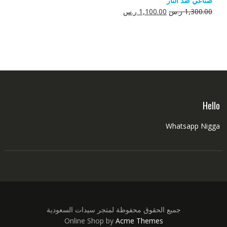
صناعي ضد النار
550.00 ر.س.
350.00 ر.س.
السعر
السعر
1,300.00
ر.س
1,100.00
ر.س
الأصلي
الحالي
هو:
هو:
1,300.00 ر.س.
1,100.00 ر.س.
Hello
Whatsapp Nigga
جميع الحقوق محفوظة لمتجر سيدات السعودية
Online Shop by
Acme Themes