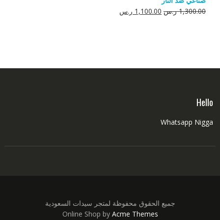
صناعي ضد النار
550.00 ر.س.
350.00 ر.س.
السعر
السعر
1,300.00
ر.س
1,100.00
ر.س
الأصلي
الحالي
هو:
هو:
1,300.00 ر.س.
1,100.00 ر.س.
Hello
Whatsapp Nigga
جميع الحقوق محفوظة لمتجر سيدات السعودية
Online Shop by
Acme Themes