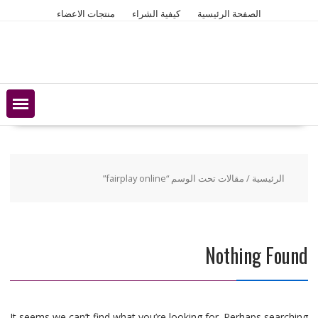
Ski
الصفحة الرئيسية
كيفية الشراء
منتجات الاعضاء
t
conten
الرئيسية
/ مقالات تحت الوسم “fairplay online”
Nothing Found
It seems we can’t find what you’re looking for. Perhaps searching