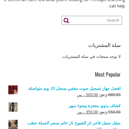
can help.
سلة المشتريات
لا توجد منتجات في سلة المشتريات.
Most Popular
افضل جهاز تسجيل صوت مخفي يسجل 20 يوم متواصلة.
السعر
السعر
680.00
ر.س
500.00
ر.س
الأصلي
الحالي
كشاف يدوي معجزة وضوء مبهر
هو:
هو:
السعر
السعر
550.00
ر.س
350.00
ر.س
680.00 ر.س.
500.00 ر.س.
الأصلي
الحالي
منقل ستيل فاخر نار الشيوخ نار حاتم بسعر الجملة حطب
هو:
هو: