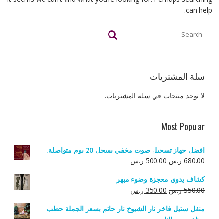
can help.
سلة المشتريات
لا توجد منتجات في سلة المشتريات.
Most Popular
افضل جهاز تسجيل صوت مخفي يسجل 20 يوم متواصلة.
السعر
السعر
680.00
ر.س
500.00
ر.س
الأصلي
الحالي
كشاف يدوي معجزة وضوء مبهر
هو:
هو:
السعر
السعر
550.00
ر.س
350.00
ر.س
680.00 ر.س.
500.00 ر.س.
الأصلي
الحالي
منقل ستيل فاخر نار الشيوخ نار حاتم بسعر الجملة حطب
هو:
هو: