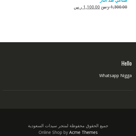
صناعي ضد النار
550.00 ر.س.
350.00 ر.س.
السعر
السعر
1,300.00
ر.س
1,100.00
ر.س
الأصلي
الحالي
هو:
هو:
1,300.00 ر.س.
1,100.00 ر.س.
Hello
Whatsapp Nigga
جميع الحقوق محفوظة لمتجر سيدات السعودية
Online Shop by
Acme Themes