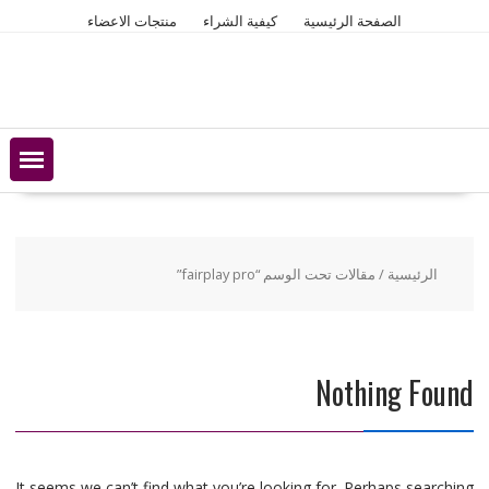
Ski
الصفحة الرئيسية
كيفية الشراء
منتجات الاعضاء
t
conten
الرئيسية
/ مقالات تحت الوسم “fairplay pro”
Nothing Found
It seems we can’t find what you’re looking for. Perhaps searching