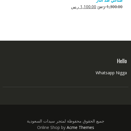
صناعي ضد النار
550.00 ر.س.
350.00 ر.س.
السعر
السعر
1,300.00
ر.س
1,100.00
ر.س
الأصلي
الحالي
هو:
هو:
1,300.00 ر.س.
1,100.00 ر.س.
Hello
Whatsapp Nigga
جميع الحقوق محفوظة لمتجر سيدات السعودية
Online Shop by
Acme Themes