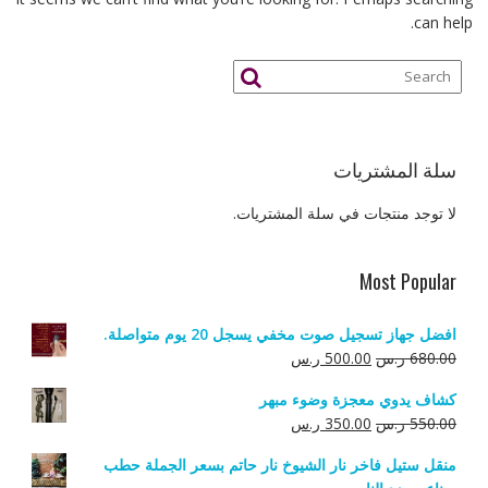
can help.
سلة المشتريات
لا توجد منتجات في سلة المشتريات.
Most Popular
افضل جهاز تسجيل صوت مخفي يسجل 20 يوم متواصلة.
السعر
السعر
680.00
ر.س
500.00
ر.س
الأصلي
الحالي
كشاف يدوي معجزة وضوء مبهر
هو:
هو:
السعر
السعر
550.00
ر.س
350.00
ر.س
680.00 ر.س.
500.00 ر.س.
الأصلي
الحالي
منقل ستيل فاخر نار الشيوخ نار حاتم بسعر الجملة حطب
هو:
هو: