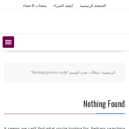
Ski
الصفحة الرئيسية
كيفية الشراء
منتجات الاعضاء
t
conten
الرئيسية
/ مقالات تحت الوسم “fansbet promo code”
Nothing Found
It seems we can’t find what you’re looking for. Perhaps searching