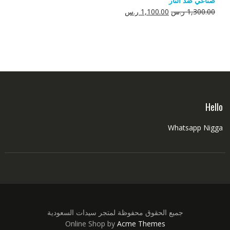
صناعي ضد النار
550.00 ر.س.
350.00 ر.س.
السعر
السعر
1,300.00
ر.س
1,100.00
ر.س
الأصلي
الحالي
هو:
هو:
1,300.00 ر.س.
1,100.00 ر.س.
Hello
Whatsapp Nigga
جميع الحقوق محفوظة لمتجر سيدات السعودية
Online Shop by
Acme Themes