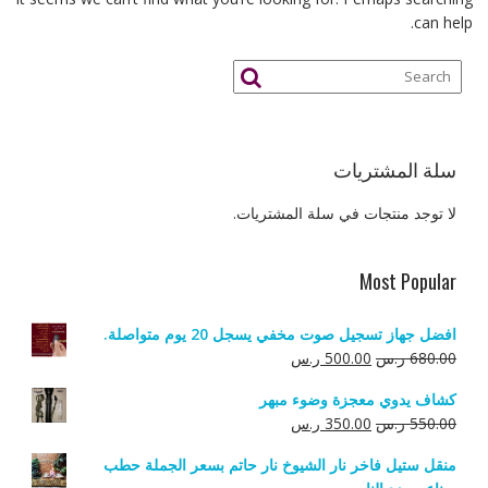
can help.
سلة المشتريات
لا توجد منتجات في سلة المشتريات.
Most Popular
افضل جهاز تسجيل صوت مخفي يسجل 20 يوم متواصلة.
السعر
السعر
680.00
ر.س
500.00
ر.س
الأصلي
الحالي
كشاف يدوي معجزة وضوء مبهر
هو:
هو:
السعر
السعر
550.00
ر.س
350.00
ر.س
680.00 ر.س.
500.00 ر.س.
الأصلي
الحالي
منقل ستيل فاخر نار الشيوخ نار حاتم بسعر الجملة حطب
هو:
هو: