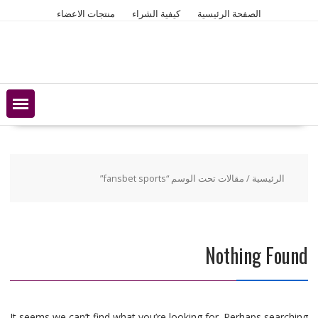
Ski
الصفحة الرئيسية
كيفية الشراء
منتجات الاعضاء
t
conten
الرئيسية
/ مقالات تحت الوسم “fansbet sports”
Nothing Found
It seems we can’t find what you’re looking for. Perhaps searching