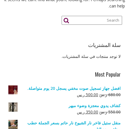
can help.
سلة المشتريات
لا توجد منتجات في سلة المشتريات.
Most Popular
افضل جهاز تسجيل صوت مخفي يسجل 20 يوم متواصلة.
السعر
السعر
680.00
ر.س
500.00
ر.س
الأصلي
الحالي
كشاف يدوي معجزة وضوء مبهر
هو:
هو:
السعر
السعر
550.00
ر.س
350.00
ر.س
680.00 ر.س.
500.00 ر.س.
الأصلي
الحالي
منقل ستيل فاخر نار الشيوخ نار حاتم بسعر الجملة حطب
هو:
هو: