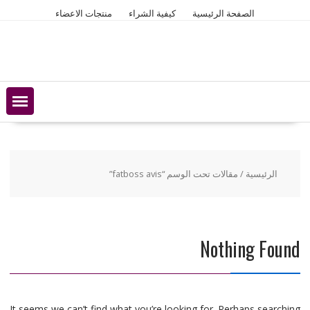
Ski
الصفحة الرئيسية
كيفية الشراء
منتجات الاعضاء
t
conten
الرئيسية
/ مقالات تحت الوسم “fatboss avis”
Nothing Found
It seems we can’t find what you’re looking for. Perhaps searching