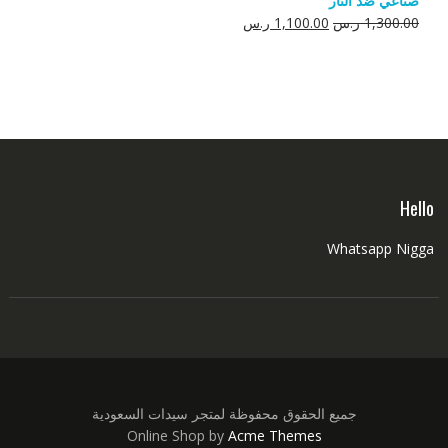
صناعي ضد النار
550.00 ر.س.
350.00 ر.س.
السعر
السعر
1,300.00
ر.س
1,100.00
ر.س
الأصلي
الحالي
هو:
هو:
1,300.00 ر.س.
1,100.00 ر.س.
Hello
Whatsapp Nigga
جميع الحقوق محفوظة لمتجر سيدات السعودية
Online Shop by
Acme Themes