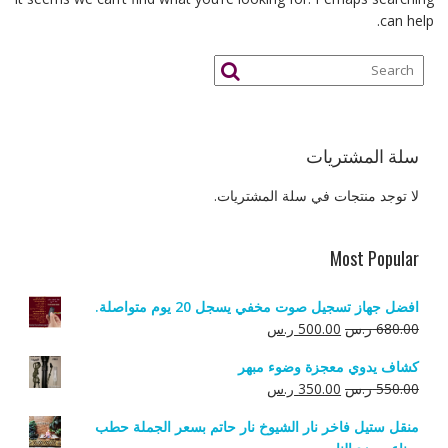
can help.
سلة المشتريات
لا توجد منتجات في سلة المشتريات.
Most Popular
افضل جهاز تسجيل صوت مخفي يسجل 20 يوم متواصلة.
السعر
السعر
680.00
ر.س
500.00
ر.س
الأصلي
الحالي
كشاف يدوي معجزة وضوء مبهر
هو:
هو:
السعر
السعر
550.00
ر.س
350.00
ر.س
680.00 ر.س.
500.00 ر.س.
الأصلي
الحالي
منقل ستيل فاخر نار الشيوخ نار حاتم بسعر الجملة حطب
هو:
هو: