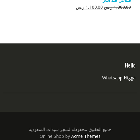
صناعي ضد النار
550.00 ر.س.
350.00 ر.س.
السعر
السعر
1,300.00
ر.س
1,100.00
ر.س
الأصلي
الحالي
هو:
هو:
1,300.00 ر.س.
1,100.00 ر.س.
Hello
Whatsapp Nigga
جميع الحقوق محفوظة لمتجر سيدات السعودية
Online Shop by
Acme Themes