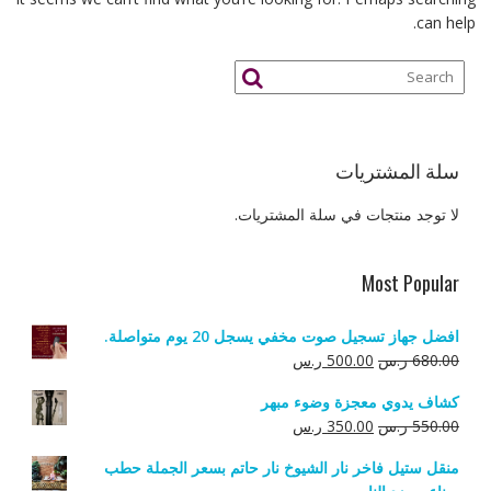
can help.
سلة المشتريات
لا توجد منتجات في سلة المشتريات.
Most Popular
افضل جهاز تسجيل صوت مخفي يسجل 20 يوم متواصلة.
السعر
السعر
680.00
ر.س
500.00
ر.س
الأصلي
الحالي
كشاف يدوي معجزة وضوء مبهر
هو:
هو:
السعر
السعر
550.00
ر.س
350.00
ر.س
680.00 ر.س.
500.00 ر.س.
الأصلي
الحالي
منقل ستيل فاخر نار الشيوخ نار حاتم بسعر الجملة حطب
هو:
هو: