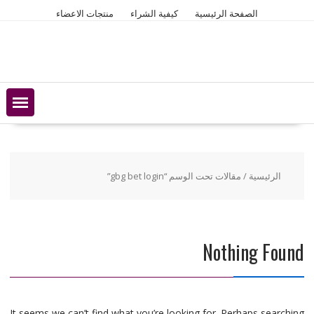
Ski
الصفحة الرئيسية
كيفية الشراء
منتجات الاعضاء
t
conten
الرئيسية
/ مقالات تحت الوسم “gbg bet login”
Nothing Found
It seems we can’t find what you’re looking for. Perhaps searching