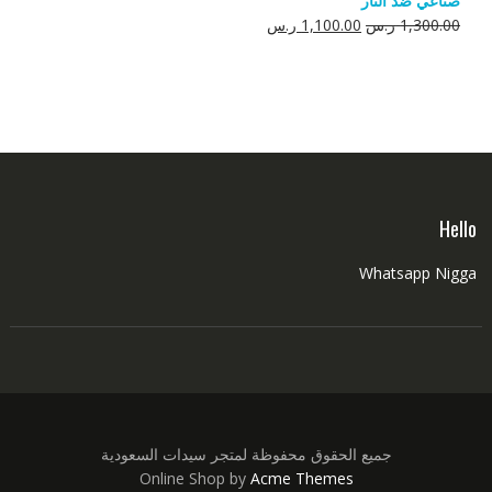
صناعي ضد النار
550.00 ر.س.
350.00 ر.س.
السعر
السعر
1,300.00
ر.س
1,100.00
ر.س
الأصلي
الحالي
هو:
هو:
1,300.00 ر.س.
1,100.00 ر.س.
Hello
Whatsapp Nigga
جميع الحقوق محفوظة لمتجر سيدات السعودية
Online Shop by
Acme Themes