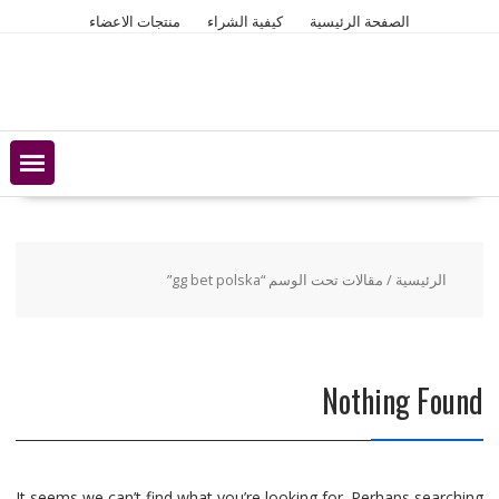
Ski
الصفحة الرئيسية
كيفية الشراء
منتجات الاعضاء
t
conten
الرئيسية
/ مقالات تحت الوسم “gg bet polska”
Nothing Found
It seems we can’t find what you’re looking for. Perhaps searching