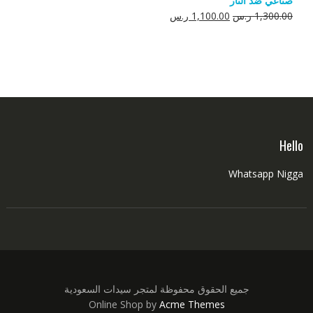
صناعي ضد النار
550.00 ر.س.
350.00 ر.س.
السعر
السعر
1,300.00
ر.س
1,100.00
ر.س
الأصلي
الحالي
هو:
هو:
1,300.00 ر.س.
1,100.00 ر.س.
Hello
Whatsapp Nigga
جميع الحقوق محفوظة لمتجر سيدات السعودية
Online Shop by
Acme Themes