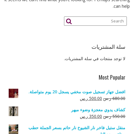
can help.
سلة المشتريات
لا توجد منتجات في سلة المشتريات.
Most Popular
افضل جهاز تسجيل صوت مخفي يسجل 20 يوم متواصلة.
السعر
السعر
680.00
ر.س
500.00
ر.س
الأصلي
الحالي
كشاف يدوي معجزة وضوء مبهر
هو:
هو:
السعر
السعر
550.00
ر.س
350.00
ر.س
680.00 ر.س.
500.00 ر.س.
الأصلي
الحالي
منقل ستيل فاخر نار الشيوخ نار حاتم بسعر الجملة حطب
هو:
هو: