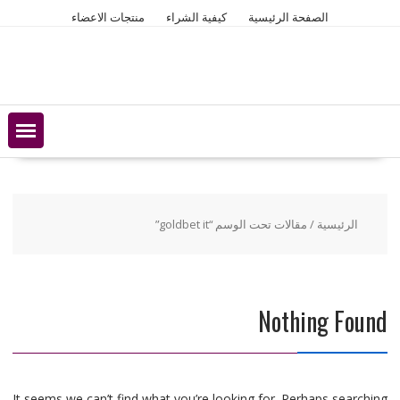
Ski
الصفحة الرئيسية
كيفية الشراء
منتجات الاعضاء
t
conten
الرئيسية
/ مقالات تحت الوسم “goldbet it”
Nothing Found
It seems we can’t find what you’re looking for. Perhaps searching