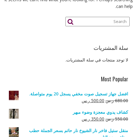
can help.
سلة المشتريات
لا توجد منتجات في سلة المشتريات.
Most Popular
افضل جهاز تسجيل صوت مخفي يسجل 20 يوم متواصلة.
السعر
السعر
680.00
ر.س
500.00
ر.س
الأصلي
الحالي
كشاف يدوي معجزة وضوء مبهر
هو:
هو:
السعر
السعر
550.00
ر.س
350.00
ر.س
680.00 ر.س.
500.00 ر.س.
الأصلي
الحالي
منقل ستيل فاخر نار الشيوخ نار حاتم بسعر الجملة حطب
هو:
هو: