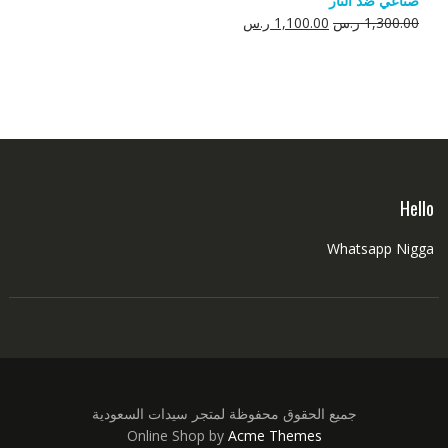
صناعي ضد النار
550.00 ر.س.
350.00 ر.س.
السعر
السعر
1,300.00
ر.س
1,100.00
ر.س
الأصلي
الحالي
هو:
هو:
1,300.00 ر.س.
1,100.00 ر.س.
Hello
Whatsapp Nigga
جميع الحقوق محفوظة لمتجر سيدات السعودية
Online Shop by
Acme Themes